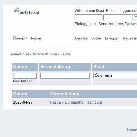
Willkommen
Gast
. Bitte
einloggen
od
Einloggen mit Benutzername, Passwo
Übersicht
Forum
Veranstaltungen
Berichte
Suche
Einloggen
Registrie
run42195.at
»
Veranstaltungen
»
Suche
Datum
Veranstaltung
Staat
(JJJJ-MM-TT)
Datum
Veranstaltung
2025-04-27
Haspa Halbmarathon Hamburg
Impre