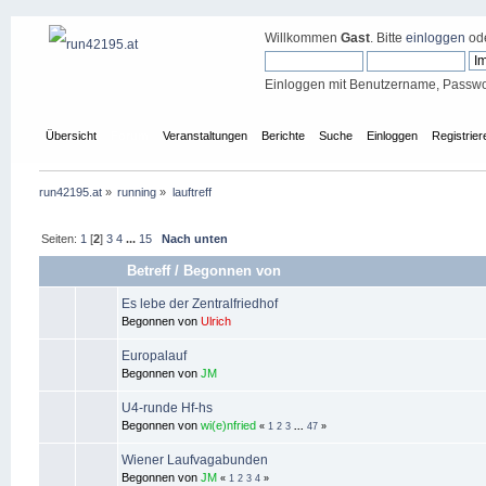
Willkommen
Gast
. Bitte
einloggen
od
Einloggen mit Benutzername, Passwo
Übersicht
Forum
Veranstaltungen
Berichte
Suche
Einloggen
Registrier
run42195.at
»
running
»
lauftreff
Seiten:
1
[
2
]
3
4
...
15
Nach unten
Betreff
/
Begonnen von
Es lebe der Zentralfriedhof
Begonnen von
Ulrich
Europalauf
Begonnen von
JM
U4-runde Hf-hs
Begonnen von
wi(e)nfried
«
1
2
3
...
47
»
Wiener Laufvagabunden
Begonnen von
JM
«
1
2
3
4
»