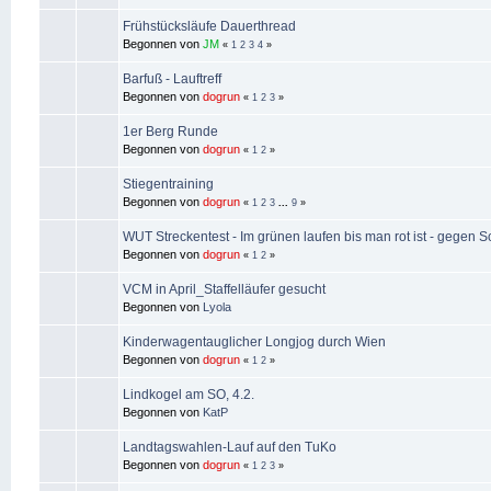
Frühstücksläufe Dauerthread
Begonnen von
JM
«
1
2
3
4
»
Barfuß - Lauftreff
Begonnen von
dogrun
«
1
2
3
»
1er Berg Runde
Begonnen von
dogrun
«
1
2
»
Stiegentraining
Begonnen von
dogrun
«
1
2
3
...
9
»
WUT Streckentest - Im grünen laufen bis man rot ist - gegen 
Begonnen von
dogrun
«
1
2
»
VCM in April_Staffelläufer gesucht
Begonnen von
Lyola
Kinderwagentauglicher Longjog durch Wien
Begonnen von
dogrun
«
1
2
»
Lindkogel am SO, 4.2.
Begonnen von
KatP
Landtagswahlen-Lauf auf den TuKo
Begonnen von
dogrun
«
1
2
3
»