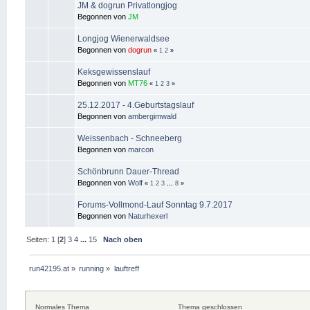
JM & dogrun Privatlongjog
Begonnen von
JM
Longjog Wienerwaldsee
Begonnen von
dogrun
«
1
2
»
Keksgewissenslauf
Begonnen von
MT76
«
1
2
3
»
25.12.2017 - 4.Geburtstagslauf
Begonnen von
ambergimwald
Weissenbach - Schneeberg
Begonnen von
marcon
Schönbrunn Dauer-Thread
Begonnen von
Wolf
«
1
2
3
...
8
»
Forums-Vollmond-Lauf Sonntag 9.7.2017
Begonnen von
Naturhexerl
Seiten:
1
[
2
]
3
4
...
15
Nach oben
run42195.at
»
running
»
lauftreff
Normales Thema
Thema geschlossen