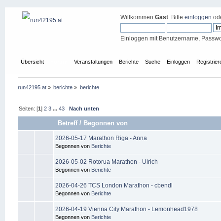
Willkommen
Gast
. Bitte
einloggen
od
Einloggen mit Benutzername, Passwo
Übersicht
Forum
Veranstaltungen
Berichte
Suche
Einloggen
Registrier
run42195.at
»
berichte
»
berichte
Seiten: [
1
]
2
3
...
43
Nach unten
Betreff
/
Begonnen von
2026-05-17 Marathon Riga - Anna
Begonnen von
Berichte
2026-05-02 Rotorua Marathon - Ulrich
Begonnen von
Berichte
2026-04-26 TCS London Marathon - cbendl
Begonnen von
Berichte
2026-04-19 Vienna City Marathon - Lemonhead1978
Begonnen von
Berichte