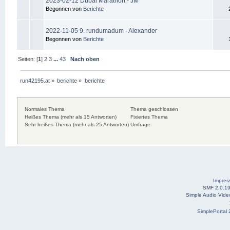
2023-02-12 Dubai Marathon - JM
Begonnen von
Berichte
2022-11-05 9. rundumadum - Alexander
Begonnen von
Berichte
Seiten: [
1
]
2
3
...
43
Nach oben
run42195.at
»
berichte
»
berichte
Normales Thema
Thema geschlossen
Heißes Thema (mehr als 15 Antworten)
Fixiertes Thema
Sehr heißes Thema (mehr als 25 Antworten)
Umfrage
Impre
SMF 2.0.1
Simple Audio Vid
SimplePortal 