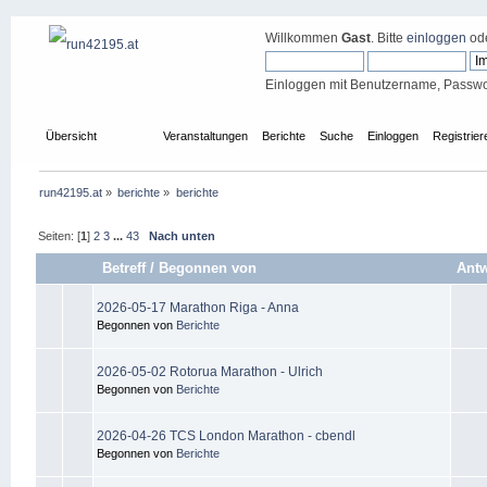
Willkommen
Gast
. Bitte
einloggen
od
Einloggen mit Benutzername, Passwo
Übersicht
Forum
Veranstaltungen
Berichte
Suche
Einloggen
Registrier
run42195.at
»
berichte
»
berichte
Seiten: [
1
]
2
3
...
43
Nach unten
Betreff
/
Begonnen von
Antw
2026-05-17 Marathon Riga - Anna
Begonnen von
Berichte
2026-05-02 Rotorua Marathon - Ulrich
Begonnen von
Berichte
2026-04-26 TCS London Marathon - cbendl
Begonnen von
Berichte