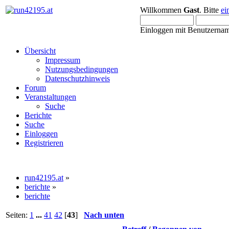
Willkommen
Gast
. Bitte
ei
Einloggen mit Benutzernam
Übersicht
Impressum
Nutzungsbedingungen
Datenschutzhinweis
Forum
Veranstaltungen
Suche
Berichte
Suche
Einloggen
Registrieren
run42195.at
»
berichte
»
berichte
Seiten:
1
...
41
42
[
43
]
Nach unten