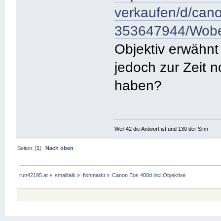
verkaufen/d/cano
353647944/Wob
Objektiv erwähnt 
jedoch zur Zeit n
haben?
Weil 42 die Antwort ist und 130 der Sinn
Seiten: [
1
]
Nach oben
run42195.at
»
smalltalk
»
flohmarkt
»
Canon Eos 400d incl Objektive