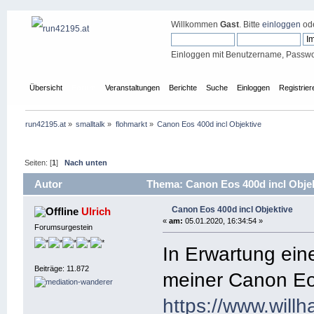
Willkommen
Gast
. Bitte
einloggen
od
Einloggen mit Benutzername, Passwo
Übersicht
Forum
Veranstaltungen
Berichte
Suche
Einloggen
Registrier
run42195.at
»
smalltalk
»
flohmarkt
»
Canon Eos 400d incl Objektive
Seiten: [
1
]
Nach unten
Autor
Thema: Canon Eos 400d incl Objek
Canon Eos 400d incl Objektive
Ulrich
«
am:
05.01.2020, 16:34:54 »
Forumsurgestein
In Erwartung ein
Beiträge: 11.872
meiner Canon Eo
https://www.will