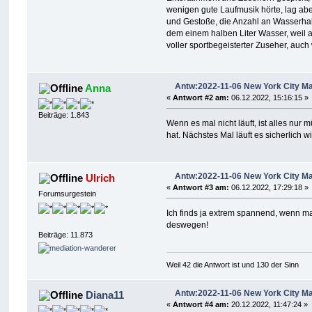
wenigen gute Laufmusik hörte, lag abe
und Gestoße, die Anzahl an Wasserhal
dem einem halben Liter Wasser, weil au
voller sportbegeisterter Zuseher, auc
Antw:2022-11-06 New York City M
Anna
«
Antwort #2 am:
06.12.2022, 15:16:15 »
Beiträge: 1.843
Wenn es mal nicht läuft, ist alles nu
hat. Nächstes Mal läuft es sicherlich 
Antw:2022-11-06 New York City M
Ulrich
«
Antwort #3 am:
06.12.2022, 17:29:18 »
Forumsurgestein
Ich finds ja extrem spannend, wenn ma
deswegen!
Beiträge: 11.873
Weil 42 die Antwort ist und 130 der Sinn
Antw:2022-11-06 New York City M
Diana11
«
Antwort #4 am:
20.12.2022, 11:47:24 »