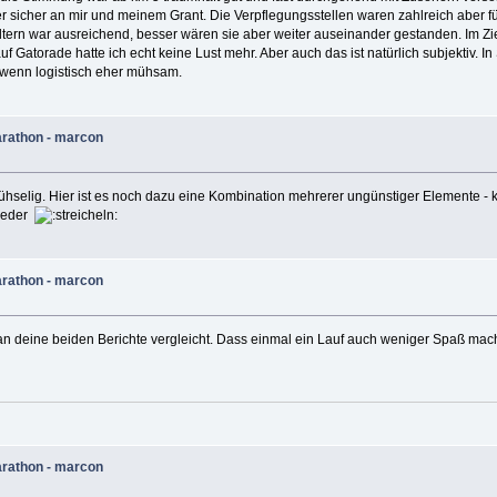
r sicher an mir und meinem Grant. Die Verpflegungsstellen waren zahlreich aber 
tern war ausreichend, besser wären sie aber weiter auseinander gestanden. Im Zie
f Gatorade hatte ich echt keine Lust mehr. Aber auch das ist natürlich subjektiv. I
h wenn logistisch eher mühsam.
arathon - marcon
r mühselig. Hier ist es noch dazu eine Kombination mehrerer ungünstiger Elemente 
wieder
arathon - marcon
n deine beiden Berichte vergleicht. Dass einmal ein Lauf auch weniger Spaß mache
arathon - marcon