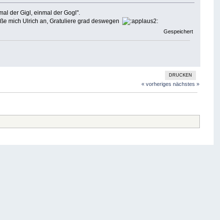
mal der Gigl, einmal der Gogl".
eße mich Ulrich an, Gratuliere grad deswegen
Gespeichert
DRUCKEN
« vorheriges
nächstes »