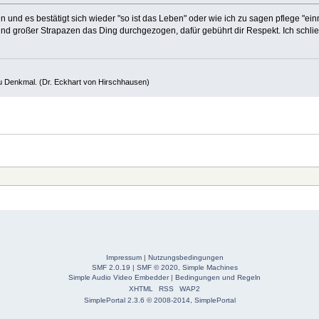
en und es bestätigt sich wieder "so ist das Leben" oder wie ich zu sagen pflege "ein
und großer Strapazen das Ding durchgezogen, dafür gebührt dir Respekt. Ich schli
 du Denkmal. (Dr. Eckhart von Hirschhausen)
Impressum
|
Nutzungsbedingungen
SMF 2.0.19
|
SMF © 2020
,
Simple Machines
Simple Audio Video Embedder
|
Bedingungen und Regeln
XHTML
RSS
WAP2
SimplePortal 2.3.6 © 2008-2014, SimplePortal