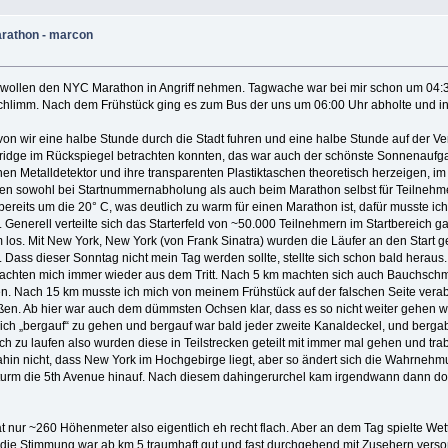
arathon - marcon
ch wollen den NYC Marathon in Angriff nehmen. Tagwache war bei mir schon um 04:
o schlimm. Nach dem Frühstück ging es zum Bus der uns um 06:00 Uhr abholte und in
von wir eine halbe Stunde durch die Stadt fuhren und eine halbe Stunde auf der Ve
idge im Rückspiegel betrachten konnten, das war auch der schönste Sonnenaufga
nen Metalldetektor und ihre transparenten Plastiktaschen theoretisch herzeigen, 
len sowohl bei Startnummernabholung als auch beim Marathon selbst für Teilnehme
ereits um die 20° C, was deutlich zu warm für einen Marathon ist, dafür musste ich
. Generell verteilte sich das Starterfeld von ~50.000 Teilnehmern im Startbereich ga
os. Mit New York, New York (von Frank Sinatra) wurden die Läufer an den Start ge
). Dass dieser Sonntag nicht mein Tag werden sollte, stellte sich schon bald heraus
brachten mich immer wieder aus dem Tritt. Nach 5 km machten sich auch Bauchsc
. Nach 15 km musste ich mich von meinem Frühstück auf der falschen Seite verabsch
ußen. Ab hier war auch dem dümmsten Ochsen klar, dass es so nicht weiter gehen w
 ich „bergauf“ zu gehen und bergauf war bald jeder zweite Kanaldeckel, und berga
 zu laufen also wurden diese in Teilstrecken geteilt mit immer mal gehen und tra
dahin nicht, dass New York im Hochgebirge liegt, aber so ändert sich die Wahrne
lsturm die 5th Avenue hinauf. Nach diesem dahingerurchel kam irgendwann dann doc
 nur ~260 Höhenmeter also eigentlich eh recht flach. Aber an dem Tag spielte Wett
 die Stimmung war ab km 5 traumhaft gut und fast durchgehend mit Zusehern verso