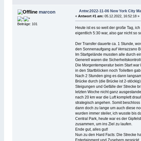
Antw:2022-11-06 New York City M
marcon
«
Antwort #1 am:
05.12.2022, 16:52:18 »
Beiträge: 101
Heute ist es so weit der große Tag, i
eigentlich 5:30 war, also gar nicht s
Der Transfer dauerte ca. 1 Stunde, wo
den Sonnenaufgang auf Verrazzano Br
Im Startgelände mussten alle durch ei
Generell waren die Sicherheitskontrol
Die Morgentemperatur beim Start war b
in den Startblöcken noch Toiletten gab
Nach 2 Stunden ging es dann langsam l
Brücke durch (die Brücke ist 2-stöckig
Steigungen und Gefälle der Strecke 
letzten Woche nicht ganz ausgestanden
nach 20 km war die Luft komplett dra
strategisch angehen. Somit beschloss
dann doch zu lange um auch diese noch
wurden immer steiler, ich wusste bis 
Central Park, heute war es der Gipfe
zusammen, um ins Ziel zu laufen.
Ende gut, alles gut!
Nun zu den Hard Facts: Die Strecke hat
Entertainment und Zusehern gespickt,