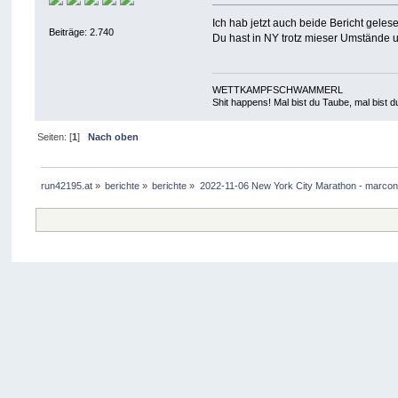
Ich hab jetzt auch beide Bericht geles
Beiträge: 2.740
Du hast in NY trotz mieser Umstände 
WETTKAMPFSCHWAMMERL
Shit happens! Mal bist du Taube, mal bist
Seiten: [
1
]
Nach oben
run42195.at
»
berichte
»
berichte
»
2022-11-06 New York City Marathon - marcon