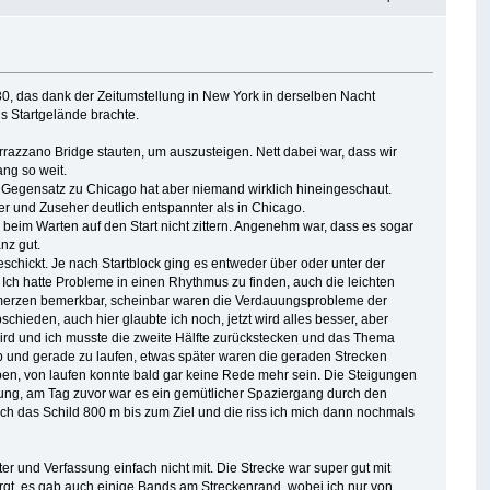
30, das dank der Zeitumstellung in New York in derselben Nacht
s Startgelände brachte.
rrazzano Bridge stauten, um auszusteigen. Nett dabei war, dass wir
ng so weit.
im Gegensatz zu Chicago hat aber niemand wirklich hineingeschaut.
r und Zuseher deutlich entspannter als in Chicago.
 beim Warten auf den Start nicht zittern. Angenehm war, dass es sogar
nz gut.
schickt. Je nach Startblock ging es entweder über oder unter der
. Ich hatte Probleme in einen Rhythmus zu finden, auch die leichten
hmerzen bemerkbar, scheinbar waren die Verdauungsprobleme der
ieden, auch hier glaubte ich noch, jetzt wird alles besser, aber
ird und ich musste die zweite Hälfte zurückstecken und das Thema
b und gerade zu laufen, etwas später waren die geraden Strecken
ben, von laufen konnte bald gar keine Rede mehr sein. Die Steigungen
hmung, am Tag zuvor war es ein gemütlicher Spaziergang durch den
h das Schild 800 m bis zum Ziel und die riss ich mich dann nochmals
er und Verfassung einfach nicht mit. Die Strecke war super gut mit
rgt, es gab auch einige Bands am Streckenrand, wobei ich nur von