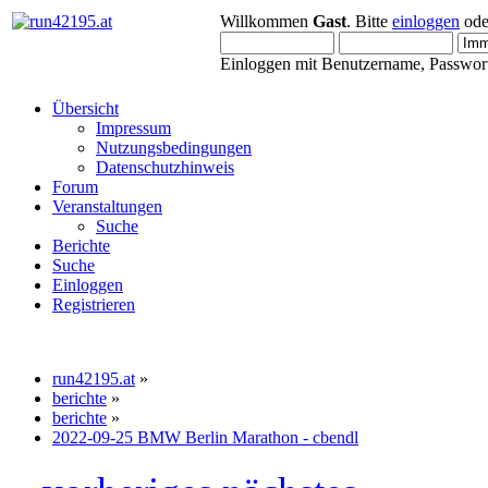
Willkommen
Gast
. Bitte
einloggen
od
Einloggen mit Benutzername, Passwort
Übersicht
Impressum
Nutzungsbedingungen
Datenschutzhinweis
Forum
Veranstaltungen
Suche
Berichte
Suche
Einloggen
Registrieren
run42195.at
»
berichte
»
berichte
»
2022-09-25 BMW Berlin Marathon - cbendl