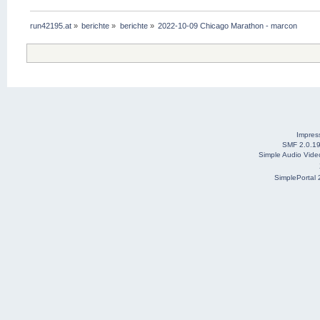
run42195.at
»
berichte
»
berichte
»
2022-10-09 Chicago Marathon - marcon
Impre
SMF 2.0.1
Simple Audio Vid
SimplePortal 