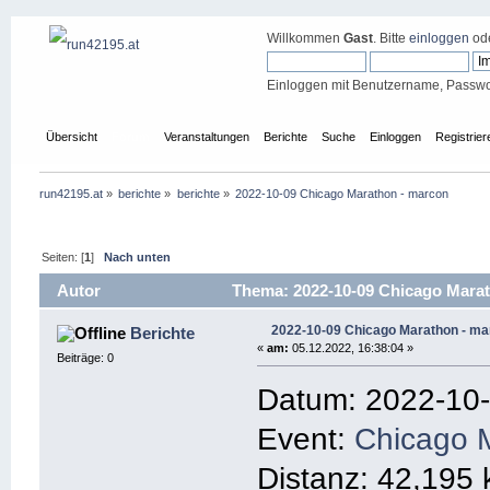
Willkommen
Gast
. Bitte
einloggen
od
Einloggen mit Benutzername, Passwo
Übersicht
Forum
Veranstaltungen
Berichte
Suche
Einloggen
Registrier
run42195.at
»
berichte
»
berichte
»
2022-10-09 Chicago Marathon - marcon
Seiten: [
1
]
Nach unten
Autor
Thema: 2022-10-09 Chicago Marat
2022-10-09 Chicago Marathon - ma
Berichte
«
am:
05.12.2022, 16:38:04 »
Beiträge: 0
Datum: 2022-10
Event:
Chicago 
Distanz: 42,195