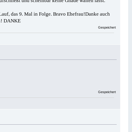
aufschließt und scheinbar keine Gnade walten lässt.
Lauf, das 9. Mal in Folge. Bravo Ehefrau!
Danke auch
eln! DANKE
Gespeichert
Gespeichert