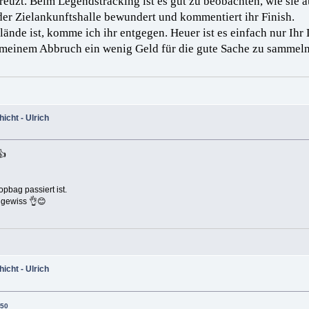
reuzt. Beim Legendstracking ist es gut zu beobachten, wie sie 
 der Zielankunftshalle bewundert und kommentiert ihr Finish.
lände ist, komme ich ihr entgegen. Heuer ist es einfach nur Ihr 
bei meinem Abbruch ein wenig Geld für die gute Sache zu samm
cht - Ulrich
👍
pbag passiert ist.
l gewiss 👌😊
cht - Ulrich
:50