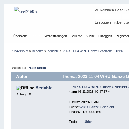
Willkommen
Gast
. Bi
Einloggen mit Benutz
Übersicht
Forum
Veranstaltungen
Berichte
Suche
Einloggen
Registrie
run42195.at
»
berichte
»
berichte
»
2023-11-04 WRU Ganze G'schicht - Ulrich
Seiten: [
1
]
Nach unten
Autor
Thema: 2023-11-04 WRU Ganze G's
2023-11-04 WRU Ganze G'schicht -
Berichte
«
am:
06.11.2023, 09:37:57 »
Beiträge: 0
Datum: 2023-11-04
Event:
WRU Ganze G'schicht
Distanz: 130,000 km
Ersteller:
Ulrich