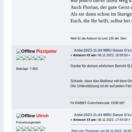
wie jede/n die/er ihren Weg k
Auch Florian, der gute Geist
Als sie dann schon im Startge
Euch, die Ihr helft, selbst 
Weil 42 die Antwort ist und 130 der Sinn
Antw:2023-11-04 WRU Ganze G'schi
Pizzipeter
«
Antwort #2 am:
06.11.2023, 16:59:50 »
Danke für deinen ehrlichen Bericht 😊
Beiträge: 7.850
Schade, dass das Malheur mit dem Dro
Die Unterstützung ist dir auf jeden Fal
Fit-RABBIT-Gutscheincode: ODB-587
Antw:2023-11-04 WRU Ganze G'schi
Ulrich
«
Antwort #3 am:
06.11.2023, 17:43:09 »
Forumsurgestein
Zitat von: Pizzipeter am 06.11.2023, 16:59