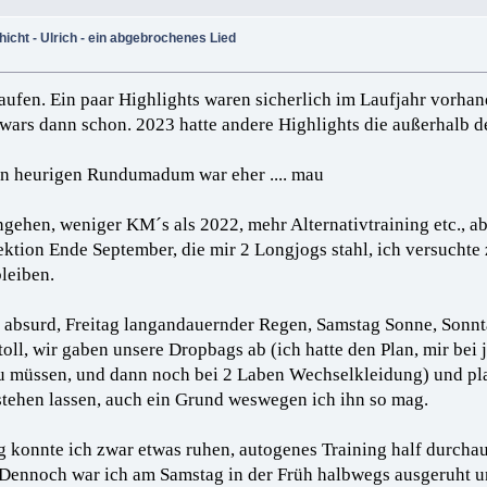
cht - Ulrich - ein abgebrochenes Lied
elaufen. Ein paar Highlights waren sicherlich im Laufjahr vorh
wars dann schon. 2023 hatte andere Highlights die außerhalb d
en heurigen Rundumadum war eher .... mau
ngehen, weniger KM´s als 2022, mehr Alternativtraining etc., a
ktion Ende September, die mir 2 Longjogs stahl, ich versuchte z
bleiben.
 absurd, Freitag langandauernder Regen, Samstag Sonne, Sonnt
 toll, wir gaben unsere Dropbags ab (ich hatte den Plan, mir bei
 müssen, und dann noch bei 2 Laben Wechselkleidung) und plau
stehen lassen, auch ein Grund weswegen ich ihn so mag.
ag konnte ich zwar etwas ruhen, autogenes Training half durcha
s. Dennoch war ich am Samstag in der Früh halbwegs ausgeruht 