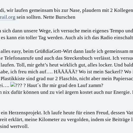
i, wir laufen gemeinsam bis zur Nase, plaudern mit 2 Kollegen, d
ail.org
sein sollten. Nette Burschen
 sich dann unsere Wege, ich versuche mein eigenes Tempo und
 es kann ein toller Tag werden. Auch als ich das Radio einschalt
alles easy, beim GrüßdiaGott-Wirt dann laufe ich gemeinsam m
die Telefonanrufe und auch das Streckenbuch verlässt. Ich vers
ufen. Toll, mir geht’s heut wirklich gut, alles locker. Und bal
ie Labe, ich freu mich auf…. HÄÄÄÄÄ? Wo ist mein Sackerl? Wo
r Plastikkiste sind grad nur 2 Flaschln, nicht aber mein Papiers
hei….
? Haut´s Ihr mir grad den Lauf zamm?
nix dafür können und zu viel ärgern kostet auch nur Energie. 
 ein Herzensprojekt. Ich laufe heute für einen Freud, dessen V
eit erklärt, meine Kilometer zu vergolden, indem sie Beiträge l
sind wertvoll.