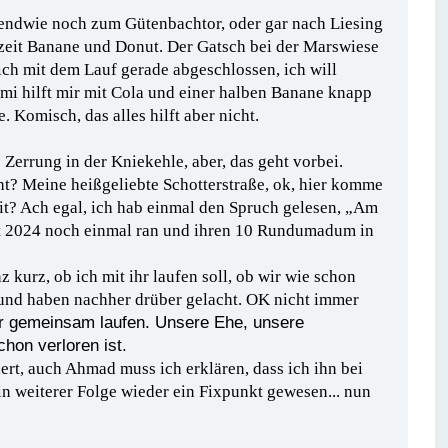
irgendwie noch zum Gütenbachtor, oder gar nach Liesing
erzeit Banane und Donut. Der Gatsch bei der Marswiese
ich mit dem Lauf gerade abgeschlossen, ich will
mi hilft mir mit Cola und einer halben Banane knapp
. Komisch, das alles hilft aber nicht.
 Zerrung in der Kniekehle, aber, das geht vorbei.
ht? Meine heißgeliebte Schotterstraße, ok, hier komme
keit? Ach egal, ich hab einmal den Spruch gelesen, „Am
halt 2024 noch einmal ran und ihren 10 Rundumadum in
nz kurz, ob ich mit ihr laufen soll, ob wir wie schon
und haben nachher drüber gelacht. OK nicht immer
ehr gemeinsam laufen. Unsere Ehe, unsere
chon verloren ist.
ert, auch Ahmad muss ich erklären, dass ich ihn bei
in weiterer Folge wieder ein Fixpunkt gewesen... nun