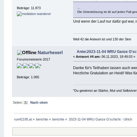
...
Beiträge: 11.873
Die Unterstützung ist dir auf jeden Fall ge
Und wenn der Lauf nur dafür gut war, is
Weil 42 die Antwort ist und 130 der Sinn
Antw:2023-11-04 WRU Ganze G'schi
Naturhexerl
«
Antwort #4 am:
06.11.2023, 18:49:03 »
Forumsmeisterin 2017
Danke für's Teilhaben lassen auch wen
Herzliche Gratulation an Heidi! Was f
Beiträge: 1.065
"Du gewinnst an Stärke, Mut und Selbstvert
Seiten: [
1
]
Nach oben
run42195.at
»
berichte
»
berichte
»
2023-11-04 WRU Ganze G'schicht - Ulrich