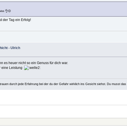
wiss 👌😊
t der Tag ein Erfolg!
cht - Ulrich
n es heuer nicht so ein Genuss für dich war.
ür eine Leistung
rauen durch jede Erfahrung bei der du der Gefahr wirklich ins Gesicht siehst. Du musst das 