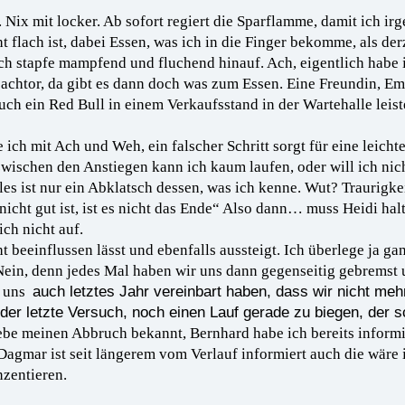
. Nix mit locker. Ab sofort regiert die Sparflamme, damit ich 
t flach ist, dabei Essen, was ich in die Finger bekomme, als d
ich stapfe mampfend und fluchend hinauf. Ach, eigentlich habe 
chtor, da gibt es dann doch was zum Essen. Eine Freundin, Em
uch ein Red Bull in einem Verkaufsstand in der Wartehalle leiste
ich mit Ach und Weh, ein falscher Schritt sorgt für eine leichte
zwischen den Anstiegen kann ich kaum laufen, oder will ich nic
alles ist nur ein Abklatsch dessen, was ich kenne. Wut? Traurig
 nicht gut ist, ist es nicht das Ende“ Also dann… muss Heidi 
ich nicht auf.
cht beeinflussen lässt und ebenfalls aussteigt. Ich überlege ja ga
n, denn jedes Mal haben wir uns dann gegenseitig gebremst 
r uns
auch letztes Jahr vereinbart haben, dass wir nicht m
 der letzte Versuch, noch einen Lauf gerade zu biegen, der s
gebe meinen Abbruch bekannt, Bernhard habe ich bereits informi
Dagmar ist seit längerem vom Verlauf informiert auch die wäre 
nzentieren.