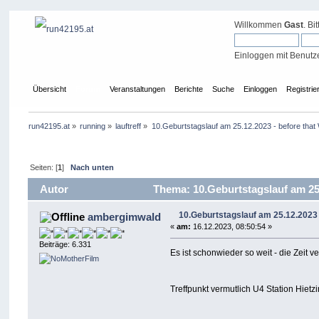
Willkommen
Gast
. Bi
Einloggen mit Benutz
Übersicht
Forum
Veranstaltungen
Berichte
Suche
Einloggen
Registrie
run42195.at
»
running
»
lauftreff
»
10.Geburtstagslauf am 25.12.2023 - before that
Seiten: [
1
]
Nach unten
Autor
Thema: 10.Geburtstagslauf am 25.
10.Geburtstagslauf am 25.12.2023 
ambergimwald
«
am:
16.12.2023, 08:50:54 »
Beiträge: 6.331
Es ist schonwieder so weit - die Zeit ve
Treffpunkt vermutlich U4 Station Hietzi