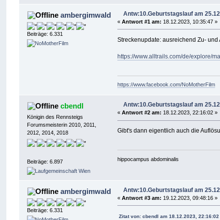
Antw:10.Geburtstagslauf am 25.12
ambergimwald
«
Antwort #1 am:
18.12.2023, 10:35:47 »
Beiträge: 6.331
Streckenupdate: ausreichend Zu- und Au
https://www.alltrails.com/de/explore
https://www.facebook.com/NoMotherFilm
Antw:10.Geburtstagslauf am 25.12
cbendl
«
Antwort #2 am:
18.12.2023, 22:16:02 »
Königin des Rennsteigs
Forumsmeisterin 2010, 2011,
Gibt's dann eigentlich auch die Auflös
2012, 2014, 2018
hippocampus abdominalis
Beiträge: 6.897
Antw:10.Geburtstagslauf am 25.12
ambergimwald
«
Antwort #3 am:
19.12.2023, 09:48:16 »
Beiträge: 6.331
Zitat von: cbendl am 18.12.2023, 22:16:02