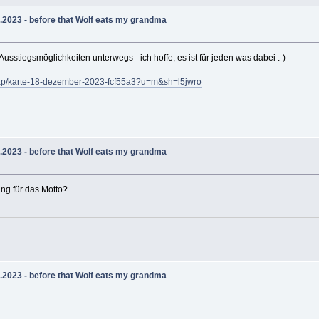
.2023 - before that Wolf eats my grandma
sstiegsmöglichkeiten unterwegs - ich hoffe, es ist für jeden was dabei :-)
/map/karte-18-dezember-2023-fcf55a3?u=m&sh=l5jwro
.2023 - before that Wolf eats my grandma
ung für das Motto?
.2023 - before that Wolf eats my grandma