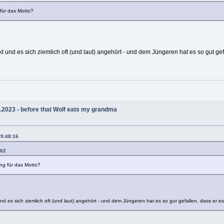
 für das Motto?
t und es sich ziemlich oft (und laut) angehört - und dem Jüngeren hat es so gut gefa
.2023 - before that Wolf eats my grandma
09:48:16
:02
ung für das Motto?
d es sich ziemlich oft (und laut) angehört - und dem Jüngeren hat es so gut gefallen, dass er es ü