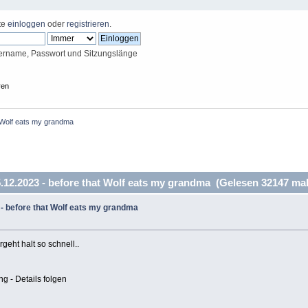
tte
einloggen
oder
registrieren
.
ername, Passwort und Sitzungslänge
ren
 Wolf eats my grandma
12.2023 - before that Wolf eats my grandma (Gelesen 32147 mal
- before that Wolf eats my grandma
rgeht halt so schnell..
ng - Details folgen