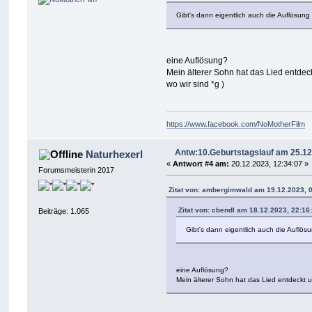
Gibt's dann eigentlich auch die Auflösung
eine Auflösung?
Mein älterer Sohn hat das Lied entdeck
wo wir sind *g )
https://www.facebook.com/NoMotherFilm
Antw:10.Geburtstagslauf am 25.12
Naturhexerl
«
Antwort #4 am:
20.12.2023, 12:34:07 »
Forumsmeisterin 2017
Zitat von: ambergimwald am 19.12.2023, 
Zitat von: cbendl am 18.12.2023, 22:16
Beiträge: 1.065
Gibt's dann eigentlich auch die Auflös
eine Auflösung?
Mein älterer Sohn hat das Lied entdeckt un