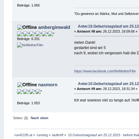
Beiträge: 1.065
"Du gewinnst an Stärke, Mut und Selbstvert
Antw:10.Geburtstagslauf am 25.12
ambergimwald
«
Antwort #8 am:
26.12.2023, 16:09:06 »
Beiträge: 6.331
vielen Dank!
gestartet sind wir 5
nach 9, wobei ich vergessen hab die De
https://www.facebook.com/NoMotherFilm
Antw:10.Geburtstagslauf am 25.12
nasmorn
«
Antwort #9 am:
28.12.2023, 18:31:34 »
Ich war sowieso viel zu lange auf. Hoffe
Beiträge: 1.053
Seiten: [
1
]
Nach oben
run42195.at
»
running
»
lauftreff
»
10.Geburtstagslauf am 25.12.2023 - before th