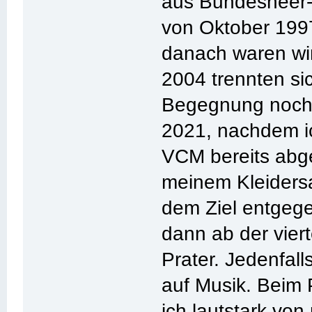
aus Bundesheer-
von Oktober 1997
danach waren wir
2004 trennten si
Begegnung noch 
2021, nachdem i
VCM bereits abg
meinem Kleidersa
dem Ziel entgege
dann ab der vie
Prater. Jedenfal
auf Musik. Beim P
ich lautstark vo