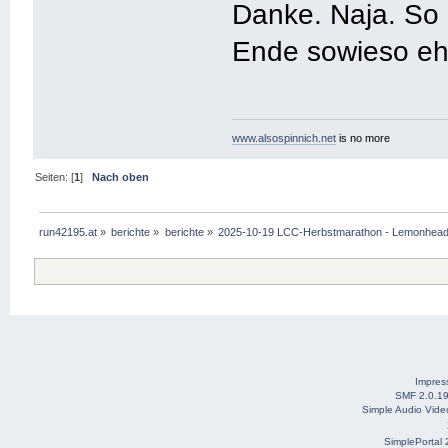
Danke. Naja. So
Ende sowieso eher
www.alsospinnich.net
is no more
Seiten: [
1
]
Nach oben
run42195.at
»
berichte
»
berichte
»
2025-10-19 LCC-Herbstmarathon - Lemonhea
Impre
SMF 2.0.1
Simple Audio Vid
SimplePortal 