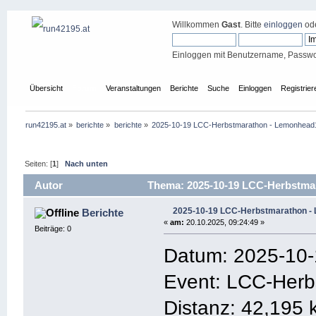
Willkommen
Gast
. Bitte
einloggen
od
Einloggen mit Benutzername, Passwo
Übersicht
Forum
Veranstaltungen
Berichte
Suche
Einloggen
Registrier
run42195.at
»
berichte
»
berichte
»
2025-10-19 LCC-Herbstmarathon - Lemonhead
Seiten: [
1
]
Nach unten
Autor
Thema: 2025-10-19 LCC-Herbstmar
2025-10-19 LCC-Herbstmarathon -
Berichte
«
am:
20.10.2025, 09:24:49 »
Beiträge: 0
Datum: 2025-10
Event: LCC-Herb
Distanz: 42,195