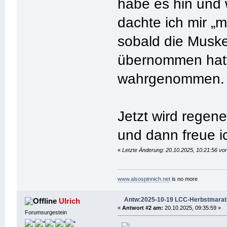
habe es hin und 
dachte ich mir „m
sobald die Mus
übernommen hatte
wahrgenommen. 
Jetzt wird regene
und dann freue i
«
Letzte Änderung: 20.10.2025, 10:21:56 
www.alsospinnich.net
is no more
Antw:2025-10-19 LCC-Herbstmara
Ulrich
«
Antwort #2 am:
20.10.2025, 09:35:59 »
Forumsurgestein