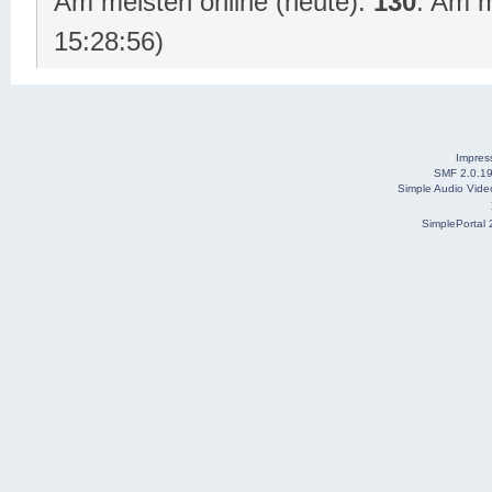
Am meisten online (heute):
130
. Am m
15:28:56)
Impre
SMF 2.0.1
Simple Audio Vid
SimplePortal 