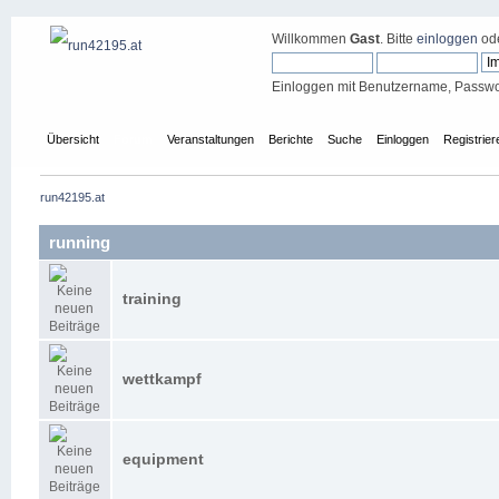
Willkommen
Gast
. Bitte
einloggen
od
Einloggen mit Benutzername, Passwo
Übersicht
Forum
Veranstaltungen
Berichte
Suche
Einloggen
Registrier
run42195.at
running
training
wettkampf
equipment