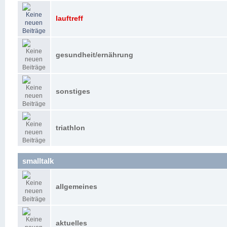
lauftreff
gesundheit/ernährung
sonstiges
triathlon
smalltalk
allgemeines
aktuelles