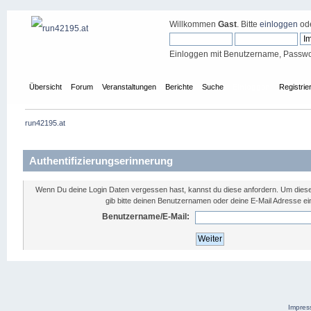
Willkommen
Gast
. Bitte
einloggen
od
Einloggen mit Benutzername, Passwo
Übersicht
Forum
Veranstaltungen
Berichte
Suche
Einloggen
Registrie
run42195.at
Authentifizierungserinnerung
Wenn Du deine Login Daten vergessen hast, kannst du diese anfordern. Um diese
gib bitte deinen Benutzernamen oder deine E-Mail Adresse ei
Benutzername/E-Mail:
Impre