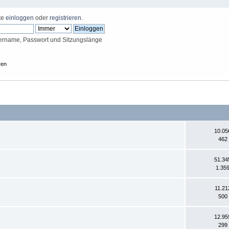
tte
einloggen
oder
registrieren
.
ername, Passwort und Sitzungslänge
ren
10.05
462
51.34
1.35
11.21
500
12.95
299