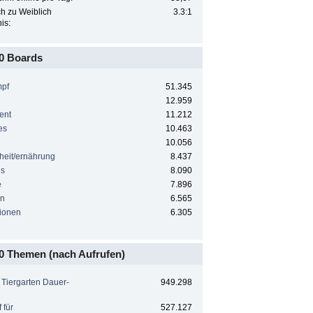
h zu Weiblich
3.3:1
is:
0 Boards
mpf
51.345
12.959
ent
11.212
es
10.463
10.056
heit/ernährung
8.437
es
8.090
e
7.896
rn
6.565
tionen
6.305
0 Themen (nach Aufrufen)
 Tiergarten Dauer-
949.298
f für
527.127