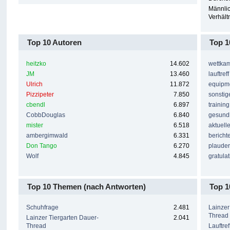
Männlic
Verhältn
Top 10 Autoren
Top 1
heitzko
14.602
wettka
JM
13.460
lauftreff
Ulrich
11.872
equipm
Pizzipeter
7.850
sonstig
cbendl
6.897
training
CobbDouglas
6.840
gesund
mister
6.518
aktuell
ambergimwald
6.331
bericht
Don Tango
6.270
plaude
Wolf
4.845
gratula
Top 10 Themen (nach Antworten)
Top 1
Schuhfrage
2.481
Lainzer
Thread
Lainzer Tiergarten Dauer-
2.041
Thread
Lauftref