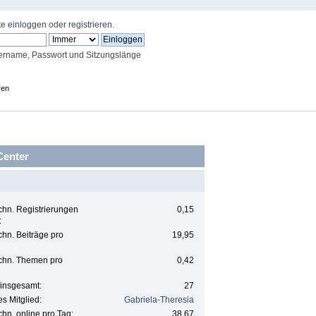
tte
einloggen
oder
registrieren
.
ername, Passwort und Sitzungslänge
ren
-Center
hn. Registrierungen
0,15
:
hn. Beiträge pro
19,95
chn. Themen pro
0,42
insgesamt:
27
s Mitglied:
Gabriela-Theresia
hn. online pro Tag:
38,67