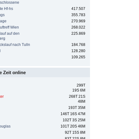
tschlossene
e Hf-hs
417.507
ggs
355.783
rage
270.969
uftreff Wien
268.022
auf auf den
225.869
erg
ckslauf nach Tulln
184.768
l
128.280
109.265
e Zeit online
299T
19S 6M
ter
268T 21S
48M
193T 35M
146T 16S 47M
102T 3S 25M
uglas
101T 20S 46M
92T 15S 8M
83T 22S 8M