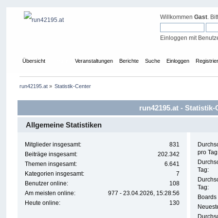
Willkommen
Gast
. Bi
Einloggen mit Benutz
Übersicht
Forum
Veranstaltungen
Berichte
Suche
Einloggen
Registrie
run42195.at
»
Statistik-Center
run42195.at - Statistik
Allgemeine Statistiken
Mitglieder insgesamt:
831
Durchsc
pro Tag
Beiträge insgesamt:
202.342
Durchsc
Themen insgesamt:
6.641
Tag:
Kategorien insgesamt:
7
Durchs
Benutzer online:
108
Tag:
Am meisten online:
977 - 23.04.2026, 15:28:56
Boards 
Heute online:
130
Neueste
Durchsc