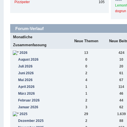
Pizzipeter
105
Lemon
dogrun
Forum-Verlauf
Monatliche
Neue Themen
Neue Beit
Zusammenfassung
2026
13
424
August 2026
0
10
Juli 2026
0
20
Juni 2026
2
61
Mai 2026
4
67
April 2026
1
114
März 2026
1
46
Februar 2026
2
44
Januar 2026
3
62
2025
29
1.639
Dezember 2025
2
88