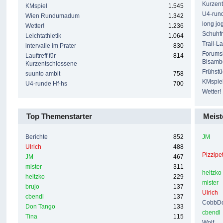
Kurzen
KMspiel
1.545
U4-rund
Wien Rundumadum
1.342
long jo
Wetter!
1.236
Schuhf
Leichtathletik
1.064
Trail-La
intervalle im Prater
830
Forumsl
Lauftreff für
814
Bisamb
Kurzentschlossene
Frühstü
suunto ambit
758
KMspie
U4-runde Hf-hs
700
Wetter!
Top Themenstarter
Meist
Berichte
852
JM
Ulrich
488
Pizzipe
JM
467
mister
311
heitzko
heitzko
229
mister
brujo
137
Ulrich
cbendl
137
CobbDo
Don Tango
133
cbendl
Tina
115
Wolf