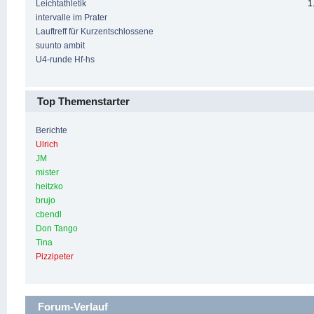
Leichtathletik
1
intervalle im Prater
Lauftreff für Kurzentschlossene
suunto ambit
U4-runde Hf-hs
Top Themenstarter
Berichte
Ulrich
JM
mister
heitzko
brujo
cbendl
Don Tango
Tina
Pizzipeter
Forum-Verlauf