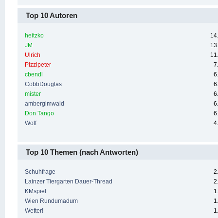
Top 10 Autoren
heitzko
14
JM
13
Ulrich
11
Pizzipeter
7
cbendl
6
CobbDouglas
6
mister
6
ambergimwald
6
Don Tango
6
Wolf
4
Top 10 Themen (nach Antworten)
Schuhfrage
2
Lainzer Tiergarten Dauer-Thread
2
KMspiel
1
Wien Rundumadum
1
Wetter!
1