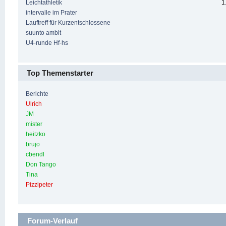
Leichtathletik
1
intervalle im Prater
Lauftreff für Kurzentschlossene
suunto ambit
U4-runde Hf-hs
Top Themenstarter
Berichte
Ulrich
JM
mister
heitzko
brujo
cbendl
Don Tango
Tina
Pizzipeter
Forum-Verlauf