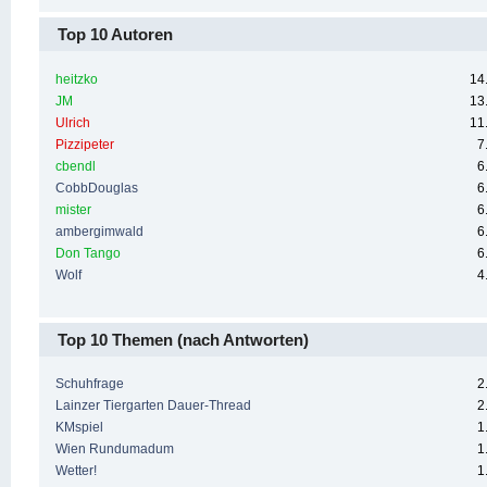
Top 10 Autoren
heitzko
14
JM
13
Ulrich
11
Pizzipeter
7
cbendl
6
CobbDouglas
6
mister
6
ambergimwald
6
Don Tango
6
Wolf
4
Top 10 Themen (nach Antworten)
Schuhfrage
2
Lainzer Tiergarten Dauer-Thread
2
KMspiel
1
Wien Rundumadum
1
Wetter!
1