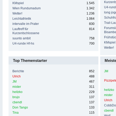
Kurzent
KMspiel
1.545
U4-rund
Wien Rundumadum
1.342
long jog
Wetter!
1.236
Schuhfr
Leichtathletik
1.064
Trail-La
intervalle im Prater
830
Forumsl
Lauftreff für
814
Bisamb
Kurzentschlossene
Frühstüc
suunto ambit
758
KMspiel
U4-runde Hf-hs
700
Wetter!
Top Themenstarter
Meiste
Berichte
852
JM
Ulrich
488
Pizzipet
JM
467
mister
311
heitzko
heitzko
229
mister
brujo
137
Ulrich
cbendl
137
CobbDo
Don Tango
133
cbendl
Tina
115
Wolf