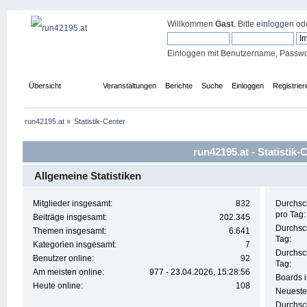
Willkommen
Gast
. Bitte
einloggen
od
Einloggen mit Benutzername, Passwo
Übersicht
Forum
Veranstaltungen
Berichte
Suche
Einloggen
Registrier
run42195.at
»
Statistik-Center
run42195.at - Statistik-
Allgemeine Statistiken
Mitglieder insgesamt:
832
Durchsc
pro Tag:
Beiträge insgesamt:
202.345
Durchsc
Themen insgesamt:
6.641
Tag:
Kategorien insgesamt:
7
Durchsc
Benutzer online:
92
Tag:
Am meisten online:
977 - 23.04.2026, 15:28:56
Boards 
Heute online:
108
Neuestes
Durchsch