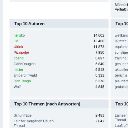
Männlic
Verhältn
Top 10 Autoren
Top 1
heitzko
14.602
wettkam
JM
13.460
lauftreff
Ulrich
11.873
equipme
Pizzipeter
7.850
sonstig
cbendl
6.897
training
CobbDouglas
6.840
gesundh
mister
6.518
aktuelle
ambergimwald
6.331
berichte
Don Tango
6.270
plauder
Wolf
4.845
gratulat
Top 10 Themen (nach Antworten)
Top 1
Schuhfrage
2.481
Lainzer 
Thread
Lainzer Tiergarten Dauer-
2.041
Thread
Lauftreff