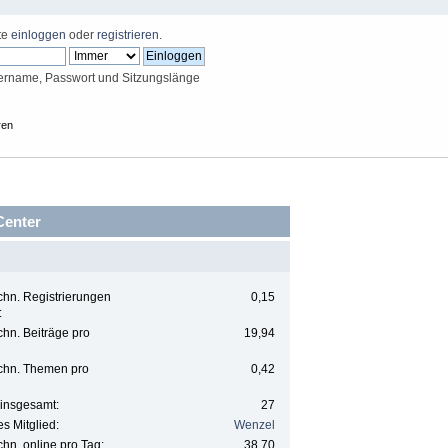
tte
einloggen
oder
registrieren
.
ername, Passwort und Sitzungslänge
ren
-Center
hn. Registrierungen
0,15
:
hn. Beiträge pro
19,94
chn. Themen pro
0,42
insgesamt:
27
s Mitglied:
Wenzel
hn. online pro Tag:
38,70