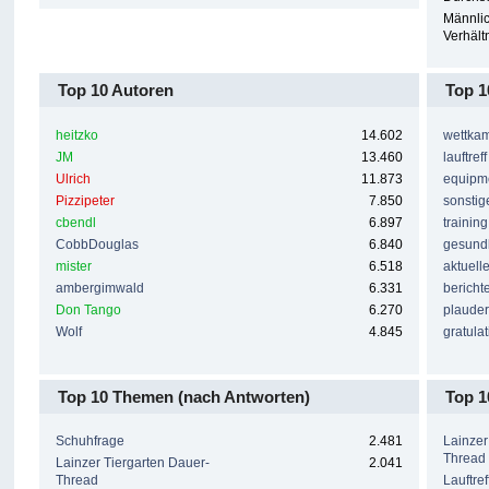
Männlic
Verhältn
Top 10 Autoren
Top 1
heitzko
14.602
wettka
JM
13.460
lauftreff
Ulrich
11.873
equipm
Pizzipeter
7.850
sonstig
cbendl
6.897
training
CobbDouglas
6.840
gesund
mister
6.518
aktuell
ambergimwald
6.331
bericht
Don Tango
6.270
plaude
Wolf
4.845
gratula
Top 10 Themen (nach Antworten)
Top 1
Schuhfrage
2.481
Lainzer
Thread
Lainzer Tiergarten Dauer-
2.041
Thread
Lauftref