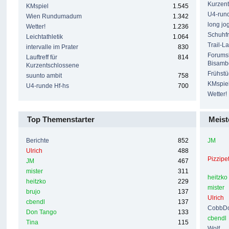
Kurzen
KMspiel
1.545
U4-rund
Wien Rundumadum
1.342
long jo
Wetter!
1.236
Schuhf
Leichtathletik
1.064
Trail-La
intervalle im Prater
830
Forumsl
Lauftreff für
814
Bisamb
Kurzentschlossene
Frühstü
suunto ambit
758
KMspie
U4-runde Hf-hs
700
Wetter!
Top Themenstarter
Meist
Berichte
852
JM
Ulrich
488
Pizzipe
JM
467
mister
311
heitzko
heitzko
229
mister
brujo
137
Ulrich
cbendl
137
CobbDo
Don Tango
133
cbendl
Tina
115
Wolf