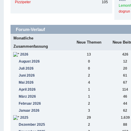
Pizzipeter
105
Lemon
dogrun
Forum-Verlauf
Monatliche
Neue Themen
Neue Beit
Zusammenfassung
2026
13
426
August 2026
0
12
Juli 2026
0
20
Juni 2026
2
61
Mai 2026
4
67
April 2026
1
114
März 2026
1
46
Februar 2026
2
44
Januar 2026
3
62
2025
29
1.639
Dezember 2025
2
88