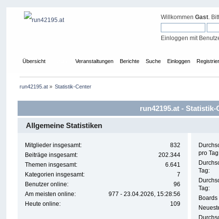
Willkommen
Gast
. Bi
Einloggen mit Benutz
Übersicht
Forum
Veranstaltungen
Berichte
Suche
Einloggen
Registrie
run42195.at
»
Statistik-Center
run42195.at - Statistik
Allgemeine Statistiken
Mitglieder insgesamt:
832
Durchsc
pro Tag
Beiträge insgesamt:
202.344
Durchsc
Themen insgesamt:
6.641
Tag:
Kategorien insgesamt:
7
Durchs
Benutzer online:
96
Tag:
Am meisten online:
977 - 23.04.2026, 15:28:56
Boards 
Heute online:
109
Neueste
Durchsc