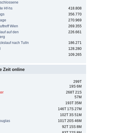
tschlossene
e Hf-hs
418.808
ggs
356.770
rage
270.969
uftreff Wien
269.355
auf auf den
226.661
erg
ckslauf nach Tulln
186.271
l
128.280
109.265
e Zeit online
299T
19S 6M
ter
268T 21S
57M
193T 35M
146T 17S 27M
102T 3S 51M
uglas
101T 20S 46M
92T 15S 8M
83T 22S 8M