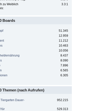
h zu Weiblich
3.3:1
is:
0 Boards
mpf
51.345
12.959
ent
11.212
es
10.463
10.056
heit/ernährung
8.437
es
8.090
e
7.896
rn
6.565
tionen
6.305
0 Themen (nach Aufrufen)
 Tiergarten Dauer-
952.215
f für
529.313