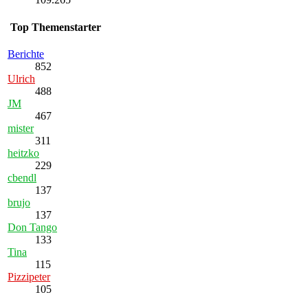
Top Themenstarter
Berichte
852
Ulrich
488
JM
467
mister
311
heitzko
229
cbendl
137
brujo
137
Don Tango
133
Tina
115
Pizzipeter
105