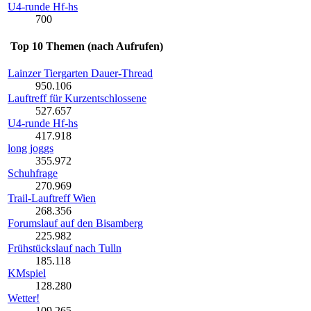
U4-runde Hf-hs
700
Top 10 Themen (nach Aufrufen)
Lainzer Tiergarten Dauer-Thread
950.106
Lauftreff für Kurzentschlossene
527.657
U4-runde Hf-hs
417.918
long joggs
355.972
Schuhfrage
270.969
Trail-Lauftreff Wien
268.356
Forumslauf auf den Bisamberg
225.982
Frühstückslauf nach Tulln
185.118
KMspiel
128.280
Wetter!
109.265