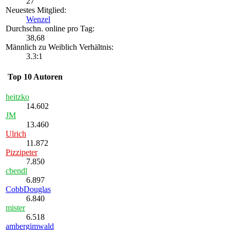
27
Neuestes Mitglied:
Wenzel
Durchschn. online pro Tag:
38,68
Männlich zu Weiblich Verhältnis:
3.3:1
Top 10 Autoren
heitzko
14.602
JM
13.460
Ulrich
11.872
Pizzipeter
7.850
cbendl
6.897
CobbDouglas
6.840
mister
6.518
ambergimwald