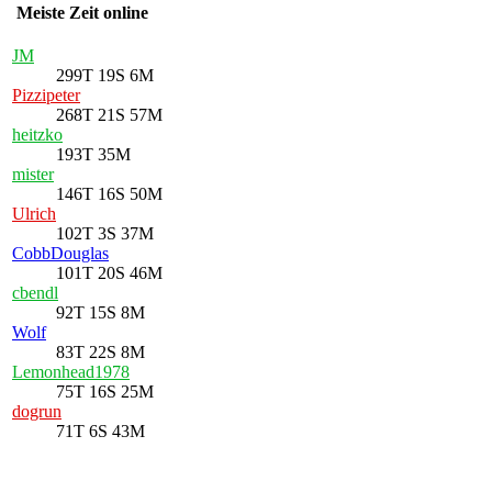
Meiste Zeit online
JM
299T 19S 6M
Pizzipeter
268T 21S 57M
heitzko
193T 35M
mister
146T 16S 50M
Ulrich
102T 3S 37M
CobbDouglas
101T 20S 46M
cbendl
92T 15S 8M
Wolf
83T 22S 8M
Lemonhead1978
75T 16S 25M
dogrun
71T 6S 43M