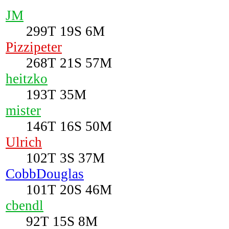
JM
299T 19S 6M
Pizzipeter
268T 21S 57M
heitzko
193T 35M
mister
146T 16S 50M
Ulrich
102T 3S 37M
CobbDouglas
101T 20S 46M
cbendl
92T 15S 8M