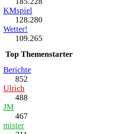
185.228
KMspiel
128.280
Wetter!
109.265
Top Themenstarter
Berichte
852
Ulrich
488
JM
467
mister