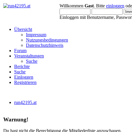
Willkommen
Gast
. Bitte
einloggen
od
Einloggen mit Benutzername, Passwort
Übersicht
Impressum
Nutzungsbedingungen
Datenschutzhinweis
Forum
Veranstaltungen
Suche
Berichte
Suche
Einloggen
Registrieren
run42195.at
Warnung!
Du hast nicht die Berechtigung die Mitgliederliste anzuschauen.