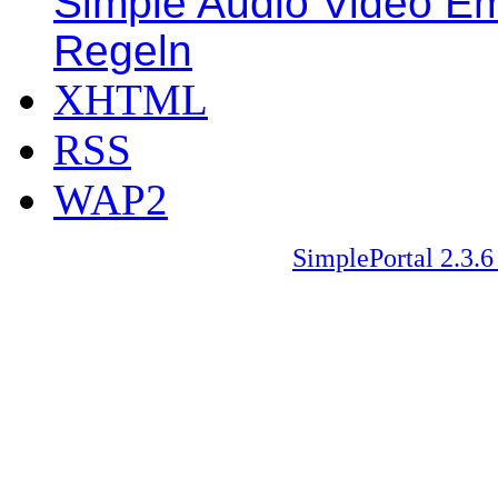
Simple Audio Video E
Regeln
XHTML
RSS
WAP2
SimplePortal 2.3.