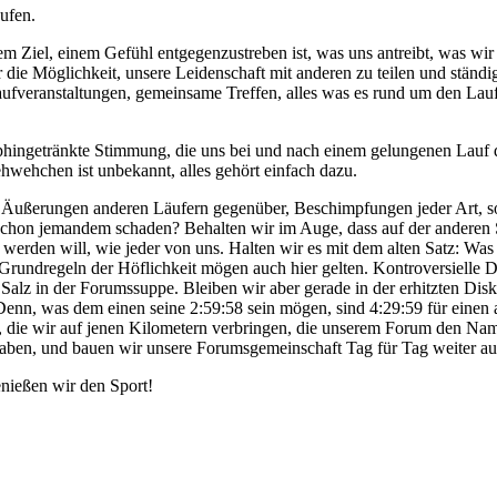
ufen.
nem Ziel, einem Gefühl entgegenzustreben ist, was uns antreibt, was wir
 die Möglichkeit, unsere Leidenschaft mit anderen zu teilen und ständ
aufveranstaltungen, gemeinsame Treffen, alles was es rund um den Laufsp
phingetränkte Stimmung, die uns bei und nach einem gelungenen Lauf d
hwehchen ist unbekannt, alles gehört einfach dazu.
ge Äußerungen anderen Läufern gegenüber, Beschimpfungen jeder Art, s
chon jemandem schaden? Behalten wir im Auge, dass auf der anderen S
werden will, wie jeder von uns. Halten wir es mit dem alten Satz: Was d
Grundregeln der Höflichkeit mögen auch hier gelten. Kontroversielle D
 Salz in der Forumssuppe. Bleiben wir aber gerade in der erhitzten Dis
enn, was dem einen seine 2:59:58 sein mögen, sind 4:29:59 für einen a
, die wir auf jenen Kilometern verbringen, die unserem Forum den Na
lhaben, und bauen wir unsere Forumsgemeinschaft Tag für Tag weiter au
nießen wir den Sport!