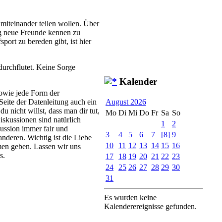
 miteinander teilen wollen. Über
ig neue Freunde kennen zu
ort zu bereden gibt, ist hier
urchflutet. Keine Sorge
Kalender
owie jede Form der
eite der Datenleitung auch ein
August 2026
u nicht willst, dass man dir tut,
Mo
Di
Mi
Do
Fr
Sa
So
iskussionen sind natürlich
1
2
kussion immer fair und
3
4
5
6
7
[8]
9
nderen. Wichtig ist die Liebe
10
11
12
13
14
15
16
men geben. Lassen wir uns
s.
17
18
19
20
21
22
23
24
25
26
27
28
29
30
31
Es wurden keine
Kalenderereignisse gefunden.