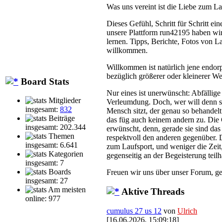
Was uns vereint ist die Liebe zum La
Dieses Gefühl, Schritt für Schritt ei
unsere Plattform run42195 haben wir
lernen. Tipps, Berichte, Fotos von L
willkommen.
Willkommen ist natürlich jene endor
bezüglich größerer oder kleinerer We
Board Stats
Nur eines ist unerwünscht: Abfälli
Mitglieder
Verleumdung. Doch, wer will denn s
insgesamt:
832
Mensch sitzt, der genau so behandelt 
Beiträge
das füg auch keinem andern zu. Die 
insgesamt: 202.344
erwünscht, denn, gerade sie sind das
Themen
respektvoll den anderen gegenüber. D
insgesamt: 6.641
zum Laufsport, und weniger die Zeit
Kategorien
gegenseitig an der Begeisterung tei
insgesamt: 7
Boards
Freuen wir uns über unser Forum, ge
insgesamt: 27
Am meisten
Aktive Threads
online: 977
cumulus 27 us 12
von
Ulrich
[16.06.2026, 15:09:18]