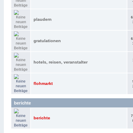
6
plaudern
6
gratulationen
hotels, reisen, veranstalter
flohmarkt
berichte
7
berichte