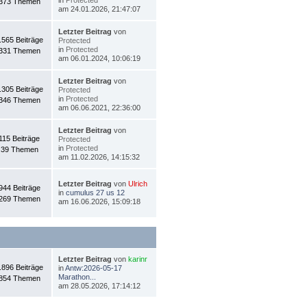
373 Themen
am 24.01.2026, 21:47:07
Letzter Beitrag
von
.565 Beiträge
Protected
in
Protected
331 Themen
am 06.01.2024, 10:06:19
Letzter Beitrag
von
.305 Beiträge
Protected
in
Protected
346 Themen
am 06.06.2021, 22:36:00
Letzter Beitrag
von
115 Beiträge
Protected
in
Protected
39 Themen
am 11.02.2026, 14:15:32
Letzter Beitrag
von
Ulrich
944 Beiträge
in
cumulus 27 us 12
269 Themen
am 16.06.2026, 15:09:18
Letzter Beitrag
von
karinr
.896 Beiträge
in
Antw:2026-05-17
Marathon...
854 Themen
am 28.05.2026, 17:14:12