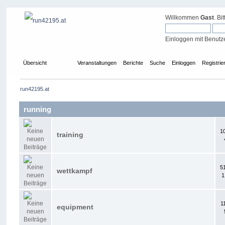
Willkommen
Gast
. Bi
Einloggen mit Benutz
Übersicht
Forum
Veranstaltungen
Berichte
Suche
Einloggen
Registrie
run42195.at
running
1
training
5
wettkampf
1
1
equipment