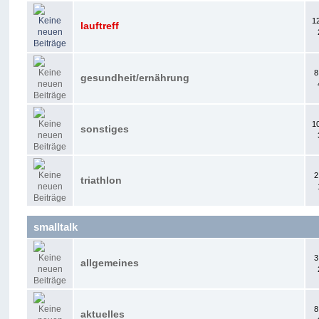
1
lauftreff
8
gesundheit/ernährung
1
sonstiges
2
triathlon
smalltalk
3
allgemeines
8
aktuelles