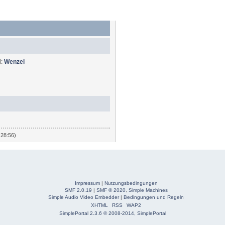
d:
Wenzel
:28:56)
Impressum
|
Nutzungsbedingungen
SMF 2.0.19
|
SMF © 2020
,
Simple Machines
Simple Audio Video Embedder
|
Bedingungen und Regeln
XHTML
RSS
WAP2
SimplePortal 2.3.6 © 2008-2014, SimplePortal