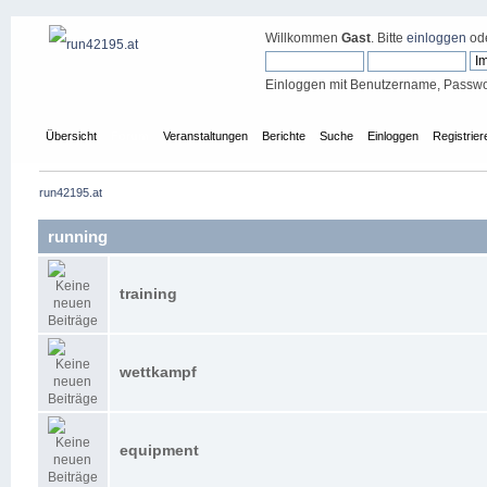
Willkommen
Gast
. Bitte
einloggen
od
Einloggen mit Benutzername, Passwo
Übersicht
Forum
Veranstaltungen
Berichte
Suche
Einloggen
Registrier
run42195.at
running
training
wettkampf
equipment