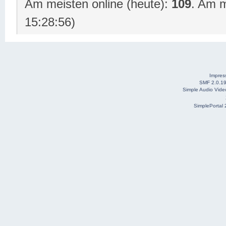
Am meisten online (heute):
109
. Am m
15:28:56)
Impre
SMF 2.0.1
Simple Audio Vid
SimplePortal 