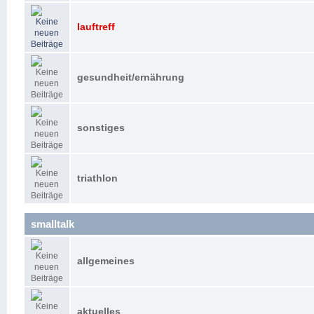
lauftreff
gesundheit/ernährung
sonstiges
triathlon
smalltalk
allgemeines
aktuelles