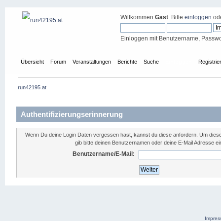
Willkommen
Gast
. Bitte
einloggen
od
Einloggen mit Benutzername, Passwo
Übersicht
Forum
Veranstaltungen
Berichte
Suche
Einloggen
Registrie
run42195.at
Authentifizierungserinnerung
Wenn Du deine Login Daten vergessen hast, kannst du diese anfordern. Um diese
gib bitte deinen Benutzernamen oder deine E-Mail Adresse ei
Benutzername/E-Mail:
Impre