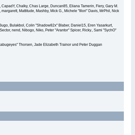
r360, CapadY, Chalky, Chas Large, Duncan85, Eliana Tamerin, Fiery, Gary M.
argarett, Mattitude, Mashby, Mick G., Michele "Illori" Davis, MrPhil, Nick
ugo, Bulakbol, Colin "Shadow82x" Blaber, Daniel15, Eren Yasarkurt,
tor, nend, Nibogo, Niko, Peter "Arantor" Spicer, Ricky., Sami "SychO"
 "akabugeyes" Thorsen, Jade Elizabeth Trainor und Peter Duggan