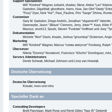
Support Spezialisten
Will "Kindred" Wagner, lurkalot, shadav, Steve, Aleksi "Lex" Kilpi
Gadsdon, GigaWatt, gbsothere, Harro, Huw, Jan-Olof "Owdy" Eriksson
"Fizzy" Dyer, Nick "Ha²", Paul_Pauline, Piro "Sarge" Dhima, Rum
Customizer
Gary M. Gadsdon, Diego Andrés, Jonathan "vbgamer45" Valentin, 
Gwenwyfar, Jason "JBlaze" Clemons, Jerry, Joker™, Kays, Killer 
Mazouz, snork13, Spuds, Steven "Fustrate" Hoffman und Joey "Ty
Dokumentation
Michele "Illori" Davis, Irisado, Joshua "groundup" Dickerson, An
Marketing
Will "Kindred" Wagner, Marcus "cσσкιє мσηѕтєя" Forsberg, Ralph "
Übersetzer
Nikola "Dzonny" Novaković, Francisco "d3vcho" Domínguez, m4z,
Servers Administrators
Derek Schwab, Michael Johnson und Liroy van Hoewijk
Deutsche Übersetzung
Deutsche Übersetzung
Kissaki, noex und rohu
Spezieller Dank an
Consulting Developers
Brett Flannigan, Mark Rose und René-Gilles "Nao 尚" Deberdt