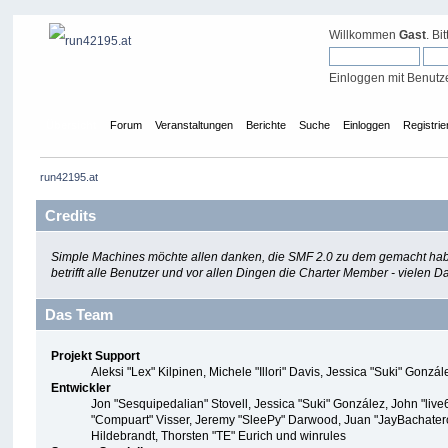
Willkommen
Gast
. Bi
Einloggen mit Benutz
Übersicht
Forum
Veranstaltungen
Berichte
Suche
Einloggen
Registrie
run42195.at
Credits
Simple Machines möchte allen danken, die SMF 2.0 zu dem gemacht haben
betrifft alle Benutzer und vor allen Dingen die Charter Member - viele
Das Team
Projekt Support
Aleksi "Lex" Kilpinen, Michele "Illori" Davis, Jessica "Suki" Go
Entwickler
Jon "Sesquipedalian" Stovell, Jessica "Suki" González, John "li
"Compuart" Visser, Jeremy "SleePy" Darwood, Juan "JayBachatero
Hildebrandt, Thorsten "TE" Eurich und winrules