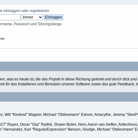
tte
einloggen
oder
registrieren
.
ername, Passwort und Sitzungslänge
ren
, was es heute ist; die das Projekt in diese Richtung gelenkt und durch dick un
n Dank für das Installieren und Benutzen unserer Software sowie das gute Feedbac
nzález, Will "Kindred" Wagner, Michael "Oldiesmann" Eshom, Amacythe, Jeremy "Slee
ve627" Rayes, Oscar "Ozp" Rydhé, Shawn Bulen, Norv, Aaron van Geffen, Antechinus,
" Hernandez, Karl "RegularExpression" Benson, Grudge, Michael "Oldiesmann" Esh