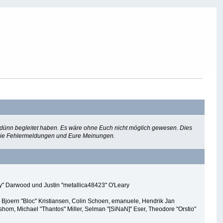
d dünn begleitet haben. Es wäre ohne Euch nicht möglich gewesen. Dies
k, die Fehlermeldungen und Eure Meinungen.
Py" Darwood und Justin "metallica48423" O'Leary
 Bjoern "Bloc" Kristiansen, Colin Schoen, emanuele, Hendrik Jan
om, Michael "Thantos" Miller, Selman "[SiNaN]" Eser, Theodore "Orstio"