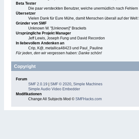
Beta Tester
Die paar versteckten Benutzer, welche unermüdlich nach Fehler
Übersetzer
Vielen Dank für Eure Mühe, damit Menschen überall auf der Wel
Gründer von SMF
Unknown W. "[Unknown]" Brackets
Ursprüngliche Projekt Manager
Jeff Lewis, Joseph Fung und David Recordon
In liebevollem Andenken an
Crip, K@, metallica48423 und Paul_Pauline
Für jeden, den wir vergessen haben: Danke schön!
Copyright
Forum
SMF 2.0.19
|
SMF © 2020
,
Simple Machines
Simple Audio Video Embedder
Modifikationen
Change All Subjects Mod ©
SMFHacks.com