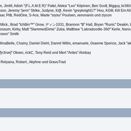
nen, JimM, Adish "(F.L.A.M.E.R)" Patel, Aleksi "Lex" Kilpinen, Ben Scott, Bigguy, b
, Jeremy "jerm" Strike, Justyne, K@, Kevin "greyknight17" Hou, KGIII, Kill Em All, m
baar, Pitti, RedOne, S-Ace, Wade "sησω" Poulsen, xenovanis und ziycon
Mick., Brad "IchBin™" Grow, ディン1031, Brannon "B" Hall, Bryan "Runic" Deakin, B
Possum, Kirby, Matt "SlammedDime" Zuba, Matthew "Labradoodle-360" Kerle, NanoSec
rsson" Smith
gellinaBelle, Chainy, Daniel Diehl, Dannii Willis, emanuele, Graeme Spence, Jack
[n3rve]" Otowo, rickC, Tony Reid und Mert "Antes" Alınbay
 Relyana, Robert., Akyhne und GravuTrad