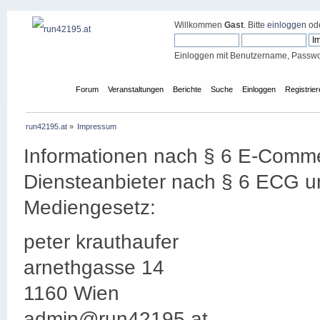
Willkommen
Gast
. Bitte
einloggen
od
Einloggen mit Benutzername, Passwo
Übersicht
Forum
Veranstaltungen
Berichte
Suche
Einloggen
Registrie
run42195.at
»
Impressum
Informationen nach § 6 E-Comm
Diensteanbieter nach § 6 ECG 
Mediengesetz:
peter krauthaufer
arnethgasse 14
1160 Wien
admin@run42195.at