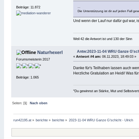
...
Beiträge: 11.872
Die Unterstützung ist dir auf jeden Fall gew
Und wenn der Lauf nur dafür gut war, is
Weil 42 die Antwort ist und 130 der Sinn
Antw:2023-11-04 WRU Ganze G'schi
Naturhexerl
«
Antwort #4 am:
06.11.2023, 18:49:03 »
Forumsmeisterin 2017
Danke für's Teilhaben lassen auch wenn
Herzliche Gratulation an Heidi! Was fü
Beiträge: 1.065
"Du gewinnst an Stärke, Mut und Selbstvert
Seiten: [
1
]
Nach oben
run42195.at
»
berichte
»
berichte
»
2023-11-04 WRU Ganze G'schicht - Ulrich