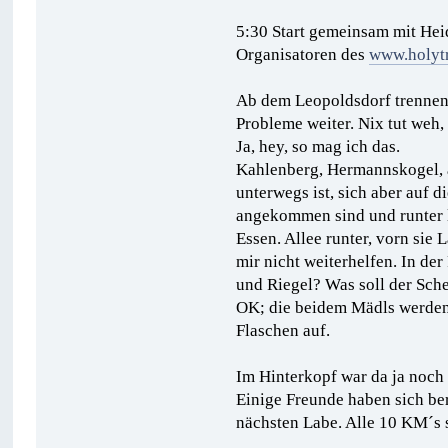
5:30 Start gemeinsam mit Heidi
Organisatoren des
www.holytr
Ab dem Leopoldsdorf trennen
Probleme weiter. Nix tut weh, 
Ja, hey, so mag ich das.
Kahlenberg, Hermannskogel, a
unterwegs ist, sich aber auf 
angekommen sind und runter la
Essen. Allee runter, vorn si
mir nicht weiterhelfen. In der
und Riegel? Was soll der Sc
OK; die beidem Mädls werden 
Flaschen auf.
Im Hinterkopf war da ja noch 
Einige Freunde haben sich ber
nächsten Labe. Alle 10 KM´s s