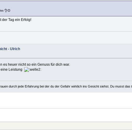
iss 👌😊
t der Tag ein Erfolg!
cht - Ulrich
 es heuer nicht so ein Genuss für dich war.
r eine Leistung
rauen durch jede Erfahrung bei der du der Gefahr wirklich ins Gesicht siehst. Du musst das 