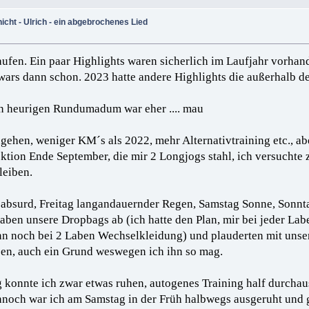
ht - Ulrich - ein abgebrochenes Lied
laufen. Ein paar Highlights waren sicherlich im Laufjahr vorha
wars dann schon. 2023 hatte andere Highlights die außerhalb d
n heurigen Rundumadum war eher .... mau
ngehen, weniger KM´s als 2022, mehr Alternativtraining etc., ab
ktion Ende September, die mir 2 Longjogs stahl, ich versuchte z
leiben.
 absurd, Freitag langandauernder Regen, Samstag Sonne, Sonnt
ir gaben unsere Dropbags ab (ich hatte den Plan, mir bei jeder L
n noch bei 2 Laben Wechselkleidung) und plauderten mit unsere
sen, auch ein Grund weswegen ich ihn so mag.
g konnte ich zwar etwas ruhen, autogenes Training half durchau
ennoch war ich am Samstag in der Früh halbwegs ausgeruht und 