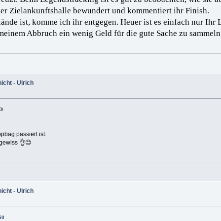
der Zielankunftshalle bewundert und kommentiert ihr Finish.
ände ist, komme ich ihr entgegen. Heuer ist es einfach nur Ihr 
bei meinem Abbruch ein wenig Geld für die gute Sache zu samm
cht - Ulrich

bag passiert ist.
l gewiss 👌😊
cht - Ulrich
50