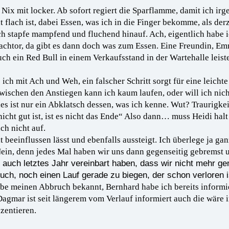
 Nix mit locker. Ab sofort regiert die Sparflamme, damit ich i
 flach ist, dabei Essen, was ich in die Finger bekomme, als de
ich stapfe mampfend und fluchend hinauf. Ach, eigentlich habe 
chtor, da gibt es dann doch was zum Essen. Eine Freundin, Emm
ch ein Red Bull in einem Verkaufsstand in der Wartehalle leiste.
ch mit Ach und Weh, ein falscher Schritt sorgt für eine leichte
wischen den Anstiegen kann ich kaum laufen, oder will ich nic
alles ist nur ein Abklatsch dessen, was ich kenne. Wut? Traurigk
 nicht gut ist, ist es nicht das Ende“ Also dann… muss Heidi h
ch nicht auf.
ht beeinflussen lässt und ebenfalls aussteigt. Ich überlege ja gan
n, denn jedes Mal haben wir uns dann gegenseitig gebremst u
s
auch letztes Jahr vereinbart haben, dass wir nicht mehr g
rsuch, noch einen Lauf gerade zu biegen, der schon verloren i
gebe meinen Abbruch bekannt, Bernhard habe ich bereits informi
agmar ist seit längerem vom Verlauf informiert auch die wäre i
nzentieren.