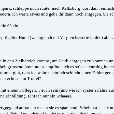
hpark, schleppe mich runter nach Kalksburg, dort dann einfach 
euern, ich warte etwas und gehe ihr dann noch entgegen. Sie sc
 die S3 ein.
geprügelter Hund (wenngleich mit Vergleichswerte fehlen) aber
ch in den Zielbereich komme, um Heidi entgegen zu kommen und 
heit grinsend (zumindest empfinde ich es so) seelenruhig in de
tion ergibt, dass ich wahrscheinlich schlicht einen Fehler gema
ich echt so ein Trottel?
 mit einem Kollegen… auch sein (und wie ich später erfahre auc
ne Einbildung. Einfach nur ein Schaaas.
erggegend auftaucht macht sie es spannend. Scheinbar ist sie n
reuzt. Beim Legendstracking ist es gut zu beobachten, wie sie a