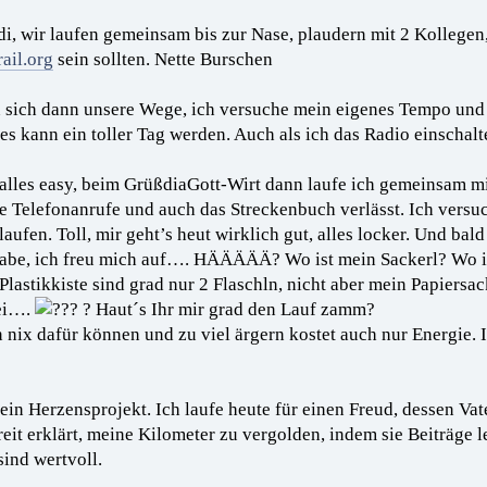
, wir laufen gemeinsam bis zur Nase, plaudern mit 2 Kollegen, d
ail.org
sein sollten. Nette Burschen
 sich dann unsere Wege, ich versuche mein eigenes Tempo und
es kann ein toller Tag werden. Auch als ich das Radio einschalt
lles easy, beim GrüßdiaGott-Wirt dann laufe ich gemeinsam mi
die Telefonanrufe und auch das Streckenbuch verlässt. Ich versu
ufen. Toll, mir geht’s heut wirklich gut, alles locker. Und bald
e Labe, ich freu mich auf…. HÄÄÄÄÄ? Wo ist mein Sackerl? Wo 
 Plastikkiste sind grad nur 2 Flaschln, nicht aber mein Papiersa
hei….
? Haut´s Ihr mir grad den Lauf zamm?
nix dafür können und zu viel ärgern kostet auch nur Energie. I
ein Herzensprojekt. Ich laufe heute für einen Freud, dessen V
eit erklärt, meine Kilometer zu vergolden, indem sie Beiträge le
ind wertvoll.