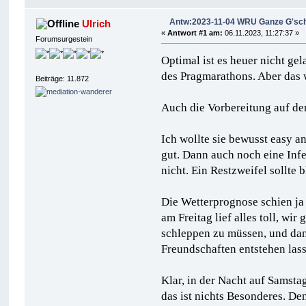
Antw:2023-11-04 WRU Ganze G'schic
Ulrich
«
Antwort #1 am:
06.11.2023, 11:27:37 »
Forumsurgestein
Optimal ist es heuer nicht ge
des Pragmarathons. Aber das 
Beiträge: 11.872
Auch die Vorbereitung auf de
Ich wollte sie bewusst easy a
gut. Dann auch noch eine Infe
nicht. Ein Restzweifel sollte b
Die Wetterprognose schien ja
am Freitag lief alles toll, w
schleppen zu müssen, und dan
Freundschaften entstehen las
Klar, in der Nacht auf Samsta
das ist nichts Besonderes. D