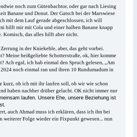
rgendwie noch zum Gütenbachtor, oder gar nach Liesing
rzeit Banane und Donut. Der Gatsch bei der Marswiese
ich mit dem Lauf gerade abgeschlossen, ich will
i hilft mir mit Cola und einer halben Banane knapp
 Komisch, das alles hilft aber nicht.
 Zerrung in der Kniekehle, aber, das geht vorbei.
ht? Meine heißgeliebte Schotterstraße, ok, hier komme
eit? Ach egal, ich hab einmal den Spruch gelesen, „Am
alt 2024 noch einmal ran und ihren 10 Rundumadum in
z kurz, ob ich mit ihr laufen soll, ob wir wie schon
nd haben nachher drüber gelacht. OK nicht immer nur
emeinsam laufen. Unsere Ehe, unsere Beziehung ist
st.
ert, auch Ahmad muss ich erklären, dass ich ihn bei
n weiterer Folge wieder ein Fixpunkt gewesen... nun