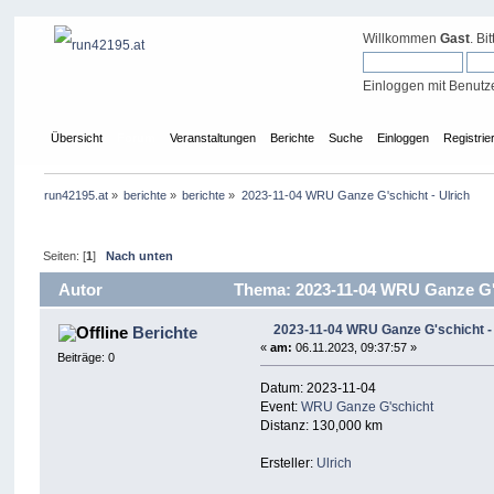
Willkommen
Gast
. Bi
Einloggen mit Benutz
Übersicht
Forum
Veranstaltungen
Berichte
Suche
Einloggen
Registrie
run42195.at
»
berichte
»
berichte
»
2023-11-04 WRU Ganze G'schicht - Ulrich
Seiten: [
1
]
Nach unten
Autor
Thema: 2023-11-04 WRU Ganze G's
2023-11-04 WRU Ganze G'schicht - 
Berichte
«
am:
06.11.2023, 09:37:57 »
Beiträge: 0
Datum: 2023-11-04
Event:
WRU Ganze G'schicht
Distanz: 130,000 km
Ersteller:
Ulrich