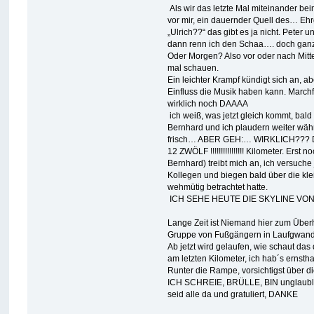
Als wir das letzte Mal miteinander b
vor mir, ein dauernder Quell des… Eh
„Ulrich??“ das gibt es ja nicht. Peter
dann renn ich den Schaa…. doch ganz d
Oder Morgen? Also vor oder nach Mitte
mal schauen.
Ein leichter Krampf kündigt sich an, a
Einfluss die Musik haben kann. Marchfe
wirklich noch DAAAA
ich weiß, was jetzt gleich kommt, bald
Bernhard und ich plaudern weiter währ
frisch… ABER GEH:… WIRKLICH??? Durch
12 ZWÖLF !!!!!!!!!!!!!!!! Kilometer. Er
Bernhard) treibt mich an, ich versuch
Kollegen und biegen bald über die k
wehmütig betrachtet hatte.
ICH SEHE HEUTE DIE SKYLINE VO
Lange Zeit ist Niemand hier zum Überh
Gruppe von Fußgängern in Laufgwand 
Ab jetzt wird gelaufen, wie schaut das
am letzten Kilometer, ich hab´s ernsth
Runter die Rampe, vorsichtigst über d
ICH SCHREIE, BRÜLLE, BIN unglaublich g
seid alle da und gratuliert, DANKE