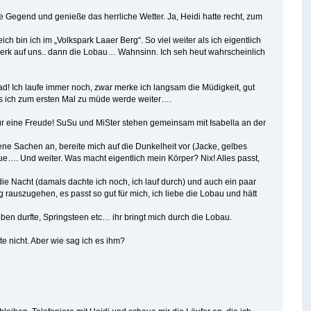
ie Gegend und genieße das herrliche Wetter. Ja, Heidi hatte recht, zum
ch bin ich im „Volkspark Laaer Berg“. So viel weiter als ich eigentlich
ftwerk auf uns.. dann die Lobau… Wahnsinn. Ich seh heut wahrscheinlich
grad! Ich laufe immer noch, zwar merke ich langsam die Müdigkeit, gut
is ich zum ersten Mal zu müde werde weiter….
ür eine Freude! SuSu und MiSter stehen gemeinsam mit Isabella an der
kene Sachen an, bereite mich auf die Dunkelheit vor (Jacke, gelbes
eue…. Und weiter. Was macht eigentlich mein Körper? Nix! Alles passt,
 die Nacht (damals dachte ich noch, ich lauf durch) und auch ein paar
 rauszugehen, es passt so gut für mich, ich liebe die Lobau und hätt
leben durfte, Springsteen etc… ihr bringt mich durch die Lobau.
e nicht. Aber wie sag ich es ihm?