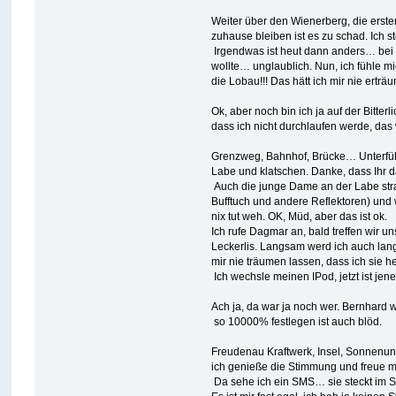
Weiter über den Wienerberg, die ersten
zuhause bleiben ist es zu schad. Ich st
Irgendwas ist heut dann anders… bei der
wollte… unglaublich. Nun, ich fühle m
die Lobau!!! Das hätt ich mir nie erträ
Ok, aber noch bin ich ja auf der Bitte
dass ich nicht durchlaufen werde, da
Grenzweg, Bahnhof, Brücke… Unterführ
Labe und klatschen. Danke, dass Ihr d
Auch die junge Dame an der Labe strahl
Bufftuch und andere Reflektoren) und w
nix tut weh. OK, Müd, aber das ist ok.
Ich rufe Dagmar an, bald treffen wir u
Leckerlis. Langsam werd ich auch langs
mir nie träumen lassen, dass ich sie h
Ich wechsle meinen IPod, jetzt ist jen
Ach ja, da war ja noch wer. Bernhard 
so 10000% festlegen ist auch blöd.
Freudenau Kraftwerk, Insel, Sonnenun
ich genieße die Stimmung und freue m
Da sehe ich ein SMS… sie steckt im S