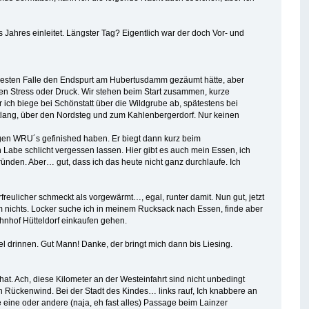
Jahres einleitet. Längster Tag? Eigentlich war der doch Vor- und
h im besten Falle den Endspurt am Hubertusdamm gezäumt hätte, aber
inen Stress oder Druck. Wir stehen beim Start zusammen, kurze
ich biege bei Schönstatt über die Wildgrube ab, spätestens bei
 entlang, über den Nordsteg und zum Kahlenbergerdorf. Nur keinen
rigen WRU´s gefinished haben. Er biegt dann kurz beim
n Labe schlicht vergessen lassen. Hier gibt es auch mein Essen, ich
ründen. Aber… gut, dass ich das heute nicht ganz durchlaufe. Ich
rfreulicher schmeckt als vorgewärmt…, egal, runter damit. Nun gut, jetzt
 um nichts. Locker suche ich in meinem Rucksack nach Essen, finde aber
ahnhof Hütteldorf einkaufen gehen.
 drinnen. Gut Mann! Danke, der bringt mich dann bis Liesing.
hat. Ach, diese Kilometer an der Westeinfahrt sind nicht unbedingt
en Rückenwind. Bei der Stadt des Kindes… links rauf, Ich knabbere an
 eine oder andere (naja, eh fast alles) Passage beim Lainzer