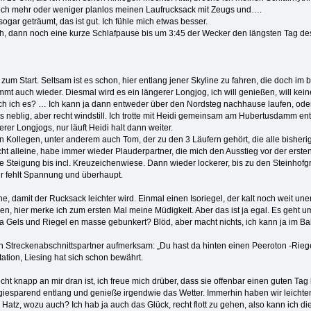
 noch mehr oder weniger planlos meinen Laufrucksack mit Zeugs und….
gar geträumt, das ist gut. Ich fühle mich etwas besser.
ch, dann noch eine kurze Schlafpause bis um 3:45 der Wecker den längsten Tag des 
Taxi zum Start. Seltsam ist es schon, hier entlang jener Skyline zu fahren, die doc
ommt auch wieder. Diesmal wird es ein längerer Longjog, ich will genießen, will ke
ach ich es? … Ich kann ja dann entweder über den Nordsteg nachhause laufen, oder 
etwas neblig, aber recht windstill. Ich trotte mit Heidi gemeinsam am Hubertusdamm
rer Longjogs, nur läuft Heidi halt dann weiter.
igen Kollegen, unter anderem auch Tom, der zu den 3 Läufern gehört, die alle bishe
icht alleine, habe immer wieder Plauderpartner, die mich den Ausstieg vor der erste
e Steigung bis incl. Kreuzeichenwiese. Dann wieder lockerer, bis zu den Steinhofg
ir fehlt Spannung und überhaupt.
e, damit der Rucksack leichter wird. Einmal einen Isoriegel, der kalt noch weit une
den, hier merke ich zum ersten Mal meine Müdigkeit. Aber das ist ja egal. Es geht
 ja Gels und Riegel en masse gebunkert? Blöd, aber macht nichts, ich kann ja im B
Streckenabschnittspartner aufmerksam: „Du hast da hinten einen Peeroton -Riegel
tation, Liesing hat sich schon bewährt.
ht knapp an mir dran ist, ich freue mich drüber, dass sie offenbar einen guten Tag 
ergiesparend entlang und genieße irgendwie das Wetter. Immerhin haben wir leicht
z, wozu auch? Ich hab ja auch das Glück, recht flott zu gehen, also kann ich die