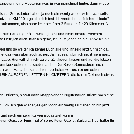
zipeter meine Motivation war. Er war manchmal hinter, dann wieder
d bis zur Gerasdorfer Labe.. ja noch ein wenig weiter. Ach… was solls…
zt bei KM 110 lege ich mich fest. Ich werde heute finishen. Heute?
rf ankommen, also habe ich noch über 3 Stunden für 20 Kilometer. Na
en zum Laufen genötigt werde, Es ist und bleibt absurd, welchen
Hetz, ich auch. Klar, ich gehe, ich laufe, aber ich bin DAAA ich bin
 und so weiter, ich kenne Euch alle und Ihr seid jetzt für mich da.
nie, das wars aber auch schon. Ja insgesamt bin ich nicht mehr ganz
Hier will ich nicht zu viel Zeit liegen lassen und auf die letzten
, dann kurz gehen und wieder laufen. Der Boss ( Springsteen, nicht
. Mühlweg, Marchfeldkanal, hier überholen wir noch einen gehenden
 ICH BIN AUF JENEN LETZTEN KILOMETERN, die ich im Taxi noch etwas
en Brücken, bis wir dann knapp vor der Brigittenauer Brücke noch eine
… ok, ich geh wieder, es geht doch ein wenig rauf aber ich bin jetzt
 und nach ein paar Kurven ist das Ziel vor mir
en Geist der Finishhalle“ sehe. Peter, Gaelle, Barbara, Tigerhalter Ihr