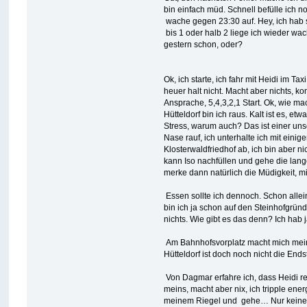
bin einfach müd. Schnell befülle ich
wache gegen 23:30 auf. Hey, ich hab so
bis 1 oder halb 2 liege ich wieder wa
gestern schon, oder?
Ok, ich starte, ich fahr mit Heidi im 
heuer halt nicht. Macht aber nichts, k
Ansprache, 5,4,3,2,1 Start. Ok, wie m
Hütteldorf bin ich raus. Kalt ist es, 
Stress, warum auch? Das ist einer unse
Nase rauf, ich unterhalte ich mit ein
Klosterwaldfriedhof ab, ich bin aber n
kann Iso nachfüllen und gehe die lang
merke dann natürlich die Müdigkeit, m
Essen sollte ich dennoch. Schon allein
bin ich ja schon auf den Steinhofgrün
nichts. Wie gibt es das denn? Ich hab
Am Bahnhofsvorplatz macht mich mein 
Hütteldorf ist doch noch nicht die Ends
Von Dagmar erfahre ich, dass Heidi rec
meins, macht aber nix, ich tripple en
meinem Riegel und gehe… Nur keine Hat