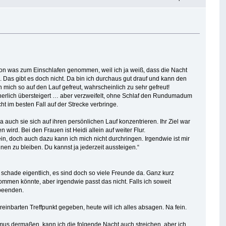
schon was zum Einschlafen genommen, weil ich ja weiß, dass die Nacht
. Das gibt es doch nicht. Da bin ich durchaus gut drauf und kann den
 mich so auf den Lauf gefreut, wahrscheinlich zu sehr gefreut!
herlich übersteigert … aber verzweifelt, ohne Schlaf den Rundumadum
t im besten Fall auf der Strecke verbringe.
a auch sie sich auf ihren persönlichen Lauf konzentrieren. Ihr Ziel war
wird. Bei den Frauen ist Heidi allein auf weiter Flur.
ein, doch auch dazu kann ich mich nicht durchringen. Irgendwie ist mir
nen zu bleiben. Du kannst ja jederzeit aussteigen.“
schade eigentlich, es sind doch so viele Freunde da. Ganz kurz
mmen könnte, aber irgendwie passt das nicht. Falls ich soweit
 beenden.
einbarten Treffpunkt gegeben, heute will ich alles absagen. Na fein.
mus dermaßen, kann ich die folgende Nacht auch streichen, aber ich