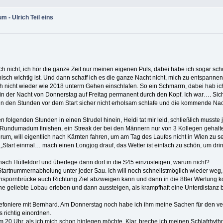
- Ulrich Teil eins
 doch nicht, ich hör die ganze Zeit nur meinen eigenen Puls, dabei habe ich sogar 
isch wichtig ist. Und dann schaff ich es die ganze Nacht nicht, mich zu entspannen
ach nicht wieder wie 2018 unterm Gehen einschlafen. So ein Schmarrn, dabei hab ich
n der Nacht von Donnerstag auf Freitag permanent durch den Kopf. Ich war…. Sic
h in den Stunden vor dem Start sicher nicht erholsam schlafe und die kommende Nach
 folgenden Stunden in einen Strudel hinein, Heidi tat mir leid, schließlich musste j
en Rundumadum finishen, ein Streak der bei den Männern nur von 3 Kollegen gehalten 
erum, will eigentlich nach Kärnten fahren, um am Tag des Laufes nicht in Wien zu s
„Start einmal… mach einen Longjog drauf, das Wetter ist einfach zu schön, um drin
l nach Hütteldorf und überlege dann dort in die S45 einzusteigen, warum nicht?
artnummernabholung unter jeder Sau. Ich will noch schnellstmöglich wieder weg, 
einspornbrücke auch Richtung Ziel abzweigen kann und dann in die 88er Wertung ko
ine geliebte Lobau erleben und dann aussteigen, als krampfhaft eine Unterdistanz
elefoniere mit Bernhard. Am Donnerstag noch habe ich ihm meine Sachen für den ver
 richtig einordnen.
 20 Uhr, als ich mich schon hinlegen möchte. Klar, breche ich meinen Schlafrhyth