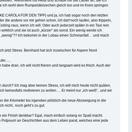
 bleiben. Telefoniere mit Heidi und schaue mir die Läufer an, die ich
de ich wohl dem Rumpelstielzechen gleich tun und im Kreis springen.
DANKE CAROLA FÜR DEN TIPP) und ja, ich hab sogar noch den letzten
 die andere vor mir gehen schon, ich darf noch laufen, also trippeln,
sling raus, wenn ich will. Oder auch jederzeit später in ein Taxi rein
u wirklich und sie ist auch „kürzer“ als sonst. Ein wenig werde ich
in „wenig“?? Ich bekomm in der Lobau einen Schreianfall… und mach
 ich jetzt Stress. Bernhard hat sich inzwischen für Aspern Nord
r......
 habe dran, ich will nicht frieren und langsam wird es frisch. Auch der
durch? Ich mag aber keinen Stress, ich will mich heute nicht quälen,
ich keinesfalls motivieren zu wollen…. Er meint nur „ich weiß“.. und wir
 die Kilometer bis irgendwo plötzlich die neue Abzweigung in die
h nicht.. noch geht’s zu gut.
och ein Finish denkbar? Egal, mach einfach solang es Spaß macht.
 Potpourri an Geschichten aus dem Leben parat, welches eine jede