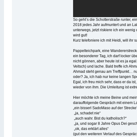
So geht’s die Schotterstraße runter, ei
2018 jedes Jahr aufmuntert und an Lab
unterwegs, jetzt riskiere ich ein weni
wird gut!
Kurz telefoniere ich mit Heidi, will ihr
Pappelteichpark, eine Wandererstrecke, 
ein besonderer Tag, ich darf locker ü
nicht gönnen, aber heute ist es ja egal.
Veitsch) und lache. Bald treffe ich Ah
Ahmad steht genau am Treffpunkt… nur…
oder? Ja, ich hab nur keine langen S
Egal, ich freu mich sehr, dass er da i
wieder von ihm. Die Umleitung ist ex
Hier möchte ich meine Beine und mein
darauffolgende Gespräch mit einem L
„ein bisserl SadoMaso auf der Strecke
„ja, schadet nie“
„auch wahr. Bist du katholisch?“
„ja, und sogar 8 Jahre Opus Dei geschä
„ok, das erklärt alles“
(gut den weiteren Verlauf des Gespräch