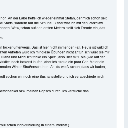
chön. An der Labe treffe ich wieder einmal Stefan, der mich schon seit
ne Shirts, sondern nur die Schuhe. Bisher war ich mit den Parkclaw
e haben. Wow, schon auf den ersten Metern stellt sich Freude ein, das
ke.
locker unterwegs. Das ist hier nicht immer der Fall. Heute ist wirklich
ten Antreten würd ich mir diese Übungen nicht antun, ich würd sie mir
, Diana und Michi ich trinke ein Spezi, also Bier mit Cola (wie auf der
irklich noch lockerst laufen, aber ich streue ein paar Geh-Meter ein.
rmalen Winter-Straßenschuhen. Äh, du weißt schon, dass wir laufen,
hnauft suchen wir noch eine Bushaltestelle und ich verabschiede mich
Oberschenkel bzw. meinen Popsch durch. Ich versuche das
hulischen Indoktrinierung in einem Internat.)