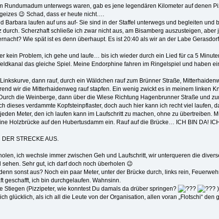
eim Rundumadum unterwegs waren, gab es jene legendären Kilometer auf denen Piz
rgeizes
😉
Schad, dass er heute nicht….
 und Barbara laufen auf uns auf- Sie sind in der Staffel unterwegs und begleiten un
urch. Scherzhaft schließe ich zwar nicht aus, am Bisamberg auszusteigen, aber jet
rnacht? Wie spät ist es denn überhaupt. Es ist 20:40 als wir an der Labe Gerasdo
ber kein Problem, ich gehe und laufe… bis ich wieder durch ein Lied für ca 5 Minut
ldkanal das gleiche Spiel. Meine Endorphine fahren im Ringelspiel und haben eine 
 Linkskurve, dann rauf, durch ein Wäldchen rauf zum Brünner Straße, Mitterhaidenweg
end wir die Mitterhaidenweg rauf stapfen. Ein wenig zwickt es in meinem linken K
 die Weinberge, dann über die Wiese Richtung Hagenbrunner Straße und zur Labe. 
st noch dieses verdammte Kopfsteinpflaster, doch auch hier kann ich recht viel laufen
e jeden Meter, den ich laufen kann im Laufschritt zu machen, ohne zu übertreiben
leine Holzbrücke auf den Hubertusdamm ein. Rauf auf die Brücke… ICH BIN DA!
N DER STRECKE AUS.
olen, ich wechsle immer zwischen Geh und Laufschritt, wir unterqueren die divers
sehen. Sehr gut, ich darf doch noch überholen
😉
 denn sonst aus? Noch ein paar Meter, unter der Brücke durch, links rein, Feuerwehr
aft geschafft, ich bin durchgelaufen. Wahnsinn.
ie Stiegen (Pizzipeter, wie konntest Du damals da drüber springen?
)
lücklich, als ich all die Leute von der Organisation, allen voran „Flotschi“ den gut