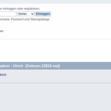
tte
einloggen
oder
registrieren
.
ername, Passwort und Sitzungslänge
ren
dum - Ulrich (Gelesen 23818 mal)
rich