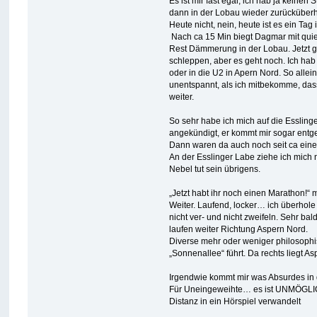
Es ist mir fast egal, ich hab ja keinen
dann in der Lobau wieder zurücküberho
Heute nicht, nein, heute ist es ein Tag
Nach ca 15 Min biegt Dagmar mit quie
Rest Dämmerung in der Lobau. Jetzt ge
schleppen, aber es geht noch. Ich hab m
oder in die U2 in Apern Nord. So alleine
unentspannt, als ich mitbekomme, das
weiter.
So sehr habe ich mich auf die Esslinger
angekündigt, er kommt mir sogar entg
Dann waren da auch noch seit ca einem 
An der Esslinger Labe ziehe ich mich no
Nebel tut sein übrigens.
„Jetzt habt ihr noch einen Marathon!“
Weiter. Laufend, locker… ich überhole
nicht ver- und nicht zweifeln. Sehr bal
laufen weiter Richtung Aspern Nord.
Diverse mehr oder weniger philosophi
„Sonnenallee“ führt. Da rechts liegt A
Irgendwie kommt mir was Absurdes in d
Für Uneingeweihte… es ist UNMÖGLICH,
Distanz in ein Hörspiel verwandelt