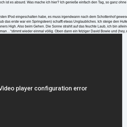
h ist es absurd. Was mache ich hier? Ich genieße einfach den Tag, so ganz ohne 
ersten IPod eingeschalten habe, es muss irgendwann nach dem Schottenhof gewesen
aub das erste war ein Springsteen) schafft etwas Unglaubliches. Ich steige den Hufei
ners High. Also beim Gehen. Die Sonne strahlt auf das feuchte Laub, ich bin allein
 man…“stimmt wieder einmal völlig. Oben dann ein fetziger David Bowie und (hey, 