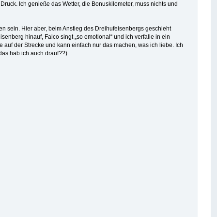
Druck. Ich genieße das Wetter, die Bonuskilometer, muss nichts und
 sein. Hier aber, beim Anstieg des Dreihufeisenbergs geschieht
senberg hinauf, Falco singt „so emotional“ und ich verfalle in ein
e auf der Strecke und kann einfach nur das machen, was ich liebe. Ich
das hab ich auch drauf??)