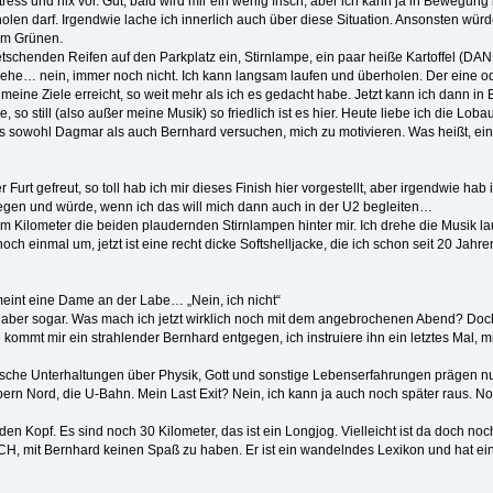
 Stress und nix vor. Gut, bald wird mir ein wenig frisch, aber ich kann ja in Bewegung
len darf. Irgendwie lache ich innerlich auch über diese Situation. Ansonsten wür
 im Grünen.
tschenden Reifen auf den Parkplatz ein, Stirnlampe, ein paar heiße Kartoffel (
he… nein, immer noch nicht. Ich kann langsam laufen und überholen. Der eine oder
eine Ziele erreicht, so weit mehr als ich es gedacht habe. Jetzt kann ich dann in Es
, so still (also außer meine Musik) so friedlich ist es hier. Heute liebe ich die Loba
s sowohl Dagmar als auch Bernhard versuchen, mich zu motivieren. Was heißt, e
 Furt gefreut, so toll hab ich mir dieses Finish hier vorgestellt, aber irgendwie hab
egen und würde, wenn ich das will mich dann auch in der U2 begleiten…
Kilometer die beiden plaudernden Stirnlampen hinter mir. Ich drehe die Musik laute
ch einmal um, jetzt ist eine recht dicke Softshelljacke, die ich schon seit 20 Jahren
 meint eine Dame an der Labe… „Nein, ich nicht“
 aber sogar. Was mach ich jetzt wirklich noch mit dem angebrochenen Abend? Doch 
d kommt mir ein strahlender Bernhard entgegen, ich instruiere ihn ein letztes Mal, m
sche Unterhaltungen über Physik, Gott und sonstige Lebenserfahrungen prägen nun
spern Nord, die U-Bahn. Mein Last Exit? Nein, ich kann ja auch noch später raus. Noc
en Kopf. Es sind noch 30 Kilometer, das ist ein Longjog. Vielleicht ist da doch n
 mit Bernhard keinen Spaß zu haben. Er ist ein wandelndes Lexikon und hat ein