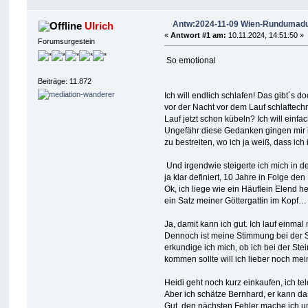
Antw:2024-11-09 Wien-Rundumadum 
Ulrich
«
Antwort #1 am:
10.11.2024, 14:51:50 »
Forumsurgestein
So emotional
Beiträge: 11.872
Ich will endlich schlafen! Das gibt´s
vor der Nacht vor dem Lauf schlaftechn
Lauf jetzt schon kübeln? Ich will einf
Ungefähr diese Gedanken gingen mir i
zu bestreiten, wo ich ja weiß, dass ic
Und irgendwie steigerte ich mich in den
ja klar definiert, 10 Jahre in Folge d
Ok, ich liege wie ein Häuflein Elend h
ein Satz meiner Göttergattin im Kopf… 
Ja, damit kann ich gut. Ich lauf einma
Dennoch ist meine Stimmung bei der St
erkundige ich mich, ob ich bei der St
kommen sollte will ich lieber noch me
Heidi geht noch kurz einkaufen, ich t
Aber ich schätze Bernhard, er kann das
Gut, den nächsten Fehler mache ich um