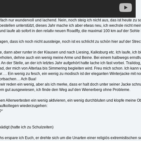
nfach nur wundervoll und lachend. Nein, noch steig ich nicht aus, das ist heute zu s
estellen unterstützt, dieses Jahr mache ich aber etwas neu, ich wechsle nicht mei
g und laufe ab sofort in den relativ neuen Roadfly, die maximal 100 km auf der Sohl
 sagen, dass ich noch nicht aussteige, noch ist es schlicht zu schön hier auf der Strec
dann aber runter in der Klausen und nach Liesing, Kalksburg etc. Ich laufe, ich bin 
berholen, dehne auch ein wenig meine Arme und Beine. Bei einem halbwegs ernsthaf
 An der Stelle, an der ich letztes Jahr aufgehört hatte lache ich fast vorbei. Traildog
mad, der mich von Alterlaa bis Simmering begleiten wird. Freu mich schon. Ich kann w
. Ein wenig zu fesch, ein wenig zu modisch ist der eleganten Winterjacke mit no
portsachen… Ach Bua!
st, wir reden ein wenig, aber als ich merke, dass er halt doch unter seiner Jacke sc
trem gut ausgewiesen, ich finde den Weg auf den Wienerberg ohne Probleme.
en Allerwertesten ein wenig aktivieren, ein wenig durchbluten und klopfe meine 
aufkollegen wiederzugehen:
?“
digt (hatte ich zu Schulzeiten)
s erspare ich Euch, er drehte sich um die Unarten einer religiös extremistischen sc