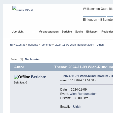
Willkommen
Gast
. Bi
Einloggen mit Benutz
Übersicht
Forum
Veranstaltungen
Berichte
Suche
Einloggen
Registrie
run42195.at
»
berichte
»
berichte
»
2024-11-09 Wien-Rundumadum - Ulrich
Seiten: [
1
]
Nach unten
Autor
Thema: 2024-11-09 Wien-Runduma
2024-11-09 Wien-Rundumadum - Ul
Berichte
«
am:
10.11.2024, 14:51:08 »
Beiträge: 0
Datum: 2024-11-09
Event:
Wien-Rundumadum
Distanz: 130,000 km
Ersteller:
Ulrich