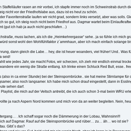
 Staffelläufer rasen an mir vorbei, ich stapfe immer noch im Schweinstrab durch d
eig nicht vor der Friedhofslabe aus, dazu ist es heut zu schön.
 Favoritenstraße laufen wir nicht grad, sondern links versetzt, aber was solls. Glei
ich so gut, ich steig noch nicht beim Friedhof aus. Dagmar wartet beim Einlaufkra
umt (gut ich hab ja auch nicht geschlafen…)
rlichstraße, muss lachen, als ich die „Heimkehrergasse“ sehe.. ja so fühle ich mich 
s würd sonst wohl den Wohlfühlfaktor z´ammhaun, aber ich mach einfach solange b
ung, dann gleich die Labe… hey, die ist heuer woanders, viel früher! Und.. Was f
a seid!
t wie jedes Jahr, sie macht Fotos, wir scherzen, ich zieh mir endlich einmal troc
andere ein wenig die Straße entlang. Ich trinke einen Schluck Red Bull, esse.. fr
ns (also in ca einer Stunde) bei der Steinspornbrücke.. sie hat meine Stirnlampe für
amer, also noch langsamer. Ich habe mich schon drauf eingestellt, dann in Essling
eute sehen darf.
e Playlist, die mich auf der Veitsch antreibt, die ich auch schon 3-mal beim WRU er
wollte ja nach Aspern Nord kommen und mich von da an weiter begleiten. Nein, heut
tergang… . Ich schaff sogar noch die Dämmerung in der Lobau, Wahnsinn!!!
ich auf Dagmar. Rauf auf die Steinspornbrücke und rüber… zu… äh… wo ist sie?
tau. Gibt´s das?